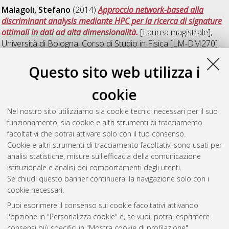
Malagoli, Stefano
(2014)
Approccio network-based alla
discriminant analysis mediante HPC per la ricerca di signature
ottimali in dati ad alta dimensionalità.
[Laurea magistrale],
Università di Bologna, Corso di Studio in
Fisica [LM-DM270]
Paci, Giulia
(2014)
Statistical methods for the analysis of DNA
Questo sito web utilizza i
sequences: application to dinucleotide distribution in the
human genome.
[Laurea magistrale], Università di Bologna,
cookie
Corso di Studio in
Fisica [LM-DM270]
Nel nostro sito utilizziamo sia cookie tecnici necessari per il suo
Pascolo, Eric
(2014)
Approcci innovativi per future simulazioni
funzionamento, sia cookie e altri strumenti di tracciamento
HPC verso l'exascale computing con applicazioni alla fisica dei
facoltativi che potrai attivare solo con il tuo consenso.
materiali.
[Laurea magistrale], Università di Bologna, Corso di
Cookie e altri strumenti di tracciamento facoltativi sono usati per
Studio in
Fisica [LM-DM270]
analisi statistiche, misure sull'efficacia della comunicazione
istituzionale e analisi dei comportamenti degli utenti.
Questa lista e' stata generata il
Fri Aug 7 06:06:17 2026 CEST
.
Se chiudi questo banner continuerai la navigazione solo con i
cookie necessari.
Puoi esprimere il consenso sui cookie facoltativi attivando
Atom
l'opzione in "Personalizza cookie" e, se vuoi, potrai esprimere
Rss 1.0
consensi più specifici in "Mostra cookie di profilazione".