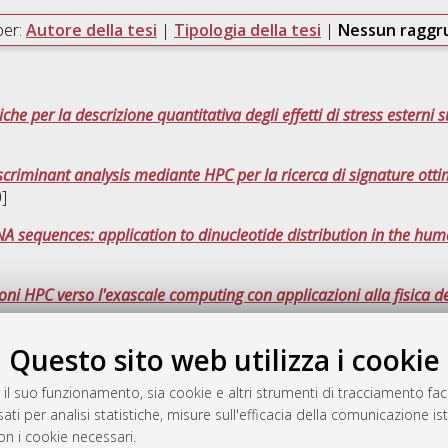
per:
Autore della tesi
|
Tipologia della tesi
|
Nessun ragg
 per la descrizione quantitativa degli effetti di stress esterni su
criminant analysis mediante HPC per la ricerca di signature ottim
]
DNA sequences: application to dinucleotide distribution in the h
oni HPC verso l'exascale computing con applicazioni alla fisica de
Questo sito web utilizza i cookie
Que
 il suo funzionamento, sia cookie e altri strumenti di tracciamento faco
ati per analisi statistiche, misure sull'efficacia della comunicazione is
a
on i cookie necessari.
mplementato e gestito da
AlmaDL