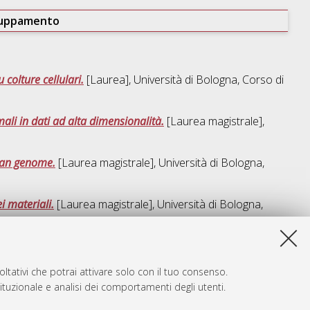
ruppamento
 colture cellulari.
[Laurea], Università di Bologna, Corso di
ali in dati ad alta dimensionalità.
[Laurea magistrale],
uman genome.
[Laurea magistrale], Università di Bologna,
i materiali.
[Laurea magistrale], Università di Bologna,
sta lista e' stata generata il
Fri Aug 7 06:06:17 2026 CEST
.
ltativi che potrai attivare solo con il tuo consenso.
tituzionale e analisi dei comportamenti degli utenti.