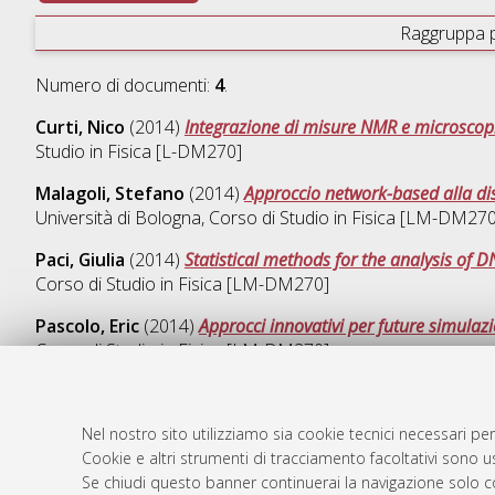
Raggruppa 
Numero di documenti:
4
.
Curti, Nico
(2014)
Integrazione di misure NMR e microscopiche
Studio in
Fisica [L-DM270]
Malagoli, Stefano
(2014)
Approccio network-based alla dis
Università di Bologna, Corso di Studio in
Fisica [LM-DM270
Paci, Giulia
(2014)
Statistical methods for the analysis of 
Corso di Studio in
Fisica [LM-DM270]
Pascolo, Eric
(2014)
Approcci innovativi per future simulazi
Corso di Studio in
Fisica [LM-DM270]
Nel nostro sito utilizziamo sia cookie tecnici necessari per
Cookie e altri strumenti di tracciamento facoltativi sono us
AMS Laure
Atom
Se chiudi questo banner continuerai la navigazione solo c
Servizio i