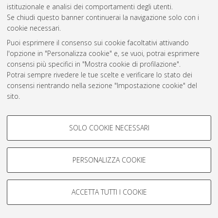
istituzionale e analisi dei comportamenti degli utenti.
Se chiudi questo banner continuerai la navigazione solo con i
Atom
cookie necessari.
Rss 1.0
Puoi esprimere il consenso sui cookie facoltativi attivando
l'opzione in "Personalizza cookie" e, se vuoi, potrai esprimere
Rss 2.0
consensi più specifici in "Mostra cookie di profilazione".
Potrai sempre rivedere le tue scelte e verificare lo stato dei
consensi rientrando nella sezione "Impostazione cookie" del
AMS Laurea
sito.
Servizio implementato e gestito da
AlmaDL
Per maggiori informazioni
consulta la nostra Cookie policy
.
Impostazioni Cookie
COOKIE DI PROFILAZIONE -
Informativa sulla privacy
SOLO COOKIE NECESSARI
FACOLTATIVI
Condizioni d’uso del sito
Si tratta di cookie utilizzati per analizzare le caratteristiche della
navigazione degli utenti, creare profili in base al loro comportamento
PERSONALIZZA COOKIE
sul sito, per analisi di marketing.
Mostra cookie di profilazione
ACCETTA TUTTI I COOKIE
© ALMA MATER STUDIORUM - Università di Bologna, 2007-2026.
Google/Youtube Video
COOKIE TECNICI - NECESSARI
Facebook