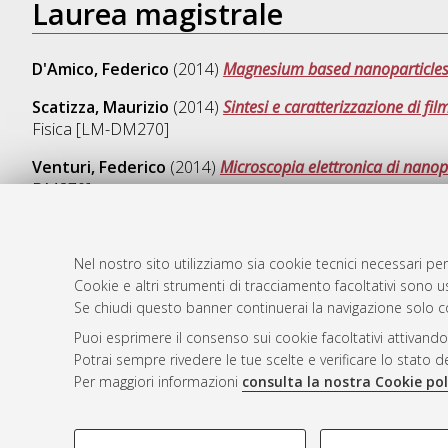
Laurea magistrale
D'Amico, Federico
(2014)
Magnesium based nanoparticles 
Scatizza, Maurizio
(2014)
Sintesi e caratterizzazione di fi
Fisica [LM-DM270]
Venturi, Federico
(2014)
Microscopia elettronica di nanop
DM270]
Nel nostro sito utilizziamo sia cookie tecnici necessari per
Cookie e altri strumenti di tracciamento facoltativi sono us
AMS Laure
Atom
Se chiudi questo banner continuerai la navigazione solo c
Servizio i
Rss 1.0
Puoi esprimere il consenso sui cookie facoltativi attivando
Impostazio
Potrai sempre rivedere le tue scelte e verificare lo stato 
Rss 2.0
Informativa
Per maggiori informazioni
consulta la nostra Cookie pol
Condizioni 
COOKIE DI PROFILAZIONE - FACOLTATIVI