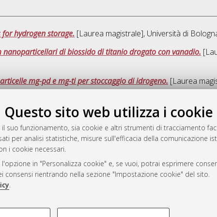
for hydrogen storage.
[Laurea magistrale], Università di Bologn
lm nanoparticellari di biossido di titanio drogato con vanadio.
[Lau
articelle mg-pd e mg-ti per stoccaggio di idrogeno.
[Laurea magist
Questo sito web utilizza i cookie
Ques
 il suo funzionamento, sia cookie e altri strumenti di tracciamento faco
ati per analisi statistiche, misure sull'efficacia della comunicazione is
a
on i cookie necessari.
mplementato e gestito da
AlmaDL
 l'opzione in "Personalizza cookie" e, se vuoi, potrai esprimere consens
ni Cookie
dei consensi rientrando nella sezione "Impostazione cookie" del sito.
 sulla privacy
icy
.
d’uso del sito
COOKIE TECNICI - NECES