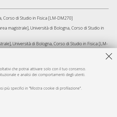
a, Corso di Studio in
Fisica [LM-DM270]
rea magistrale], Università di Bologna, Corso di Studio in
rale], Università di Bologna, Corso di Studio in
Fisica [LM-
ta lista e' stata generata il
Sat Aug 8 18:26:43 2026 CEST
.
ltativi che potrai attivare solo con il tuo consenso.
tituzionale e analisi dei comportamenti degli utenti.
i più specifici in "Mostra cookie di profilazione".
SARI