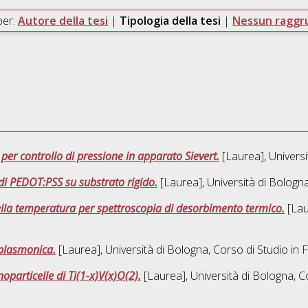
per:
Autore della tesi
|
Tipologia della tesi
|
Nessun ragg
r controllo di pressione in apparato Sievert.
[Laurea], Universi
 di PEDOT:PSS su substrato rigido.
[Laurea], Università di Bologna
della temperatura per spettroscopia di desorbimento termico.
[Lau
 plasmonica.
[Laurea], Università di Bologna, Corso di Studio in
F
oparticelle di Ti(1-x)V(x)O(2).
[Laurea], Università di Bologna, C