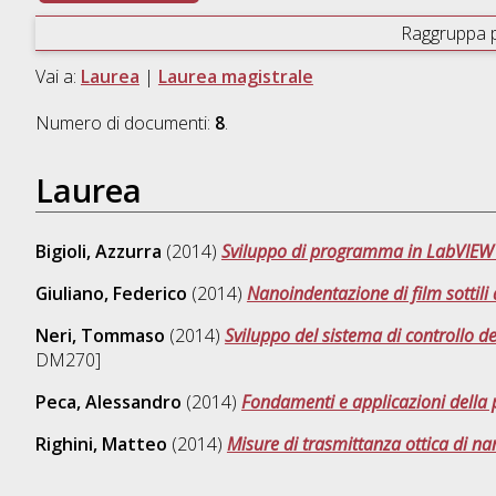
Raggruppa 
Vai a:
Laurea
|
Laurea magistrale
Numero di documenti:
8
.
Laurea
Bigioli, Azzurra
(2014)
Sviluppo di programma in LabVIEW pe
Giuliano, Federico
(2014)
Nanoindentazione di film sottili
Neri, Tommaso
(2014)
Sviluppo del sistema di controllo 
DM270]
Peca, Alessandro
(2014)
Fondamenti e applicazioni della
Righini, Matteo
(2014)
Misure di trasmittanza ottica di nan