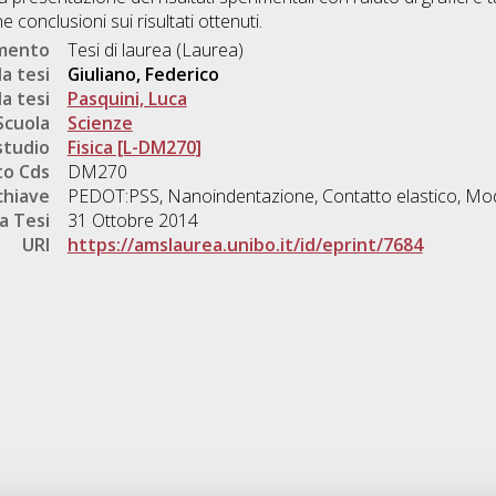
 conclusioni sui risultati ottenuti.
umento
Tesi di laurea (Laurea)
a tesi
Giuliano, Federico
a tesi
Pasquini, Luca
Scuola
Scienze
studio
Fisica [L-DM270]
o Cds
DM270
chiave
PEDOT:PSS, Nanoindentazione, Contatto elastico, Mod
a Tesi
31 Ottobre 2014
URI
https://amslaurea.unibo.it/id/eprint/7684