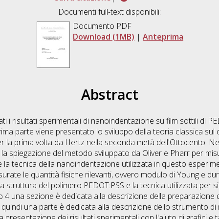
Documenti full-text disponibili:
Documento PDF
Download (1MB)
|
Anteprima
Abstract
i i risultati sperimentali di nanoindentazione su film sottili di
prima parte viene presentato lo sviluppo della teoria classica su
per la prima volta da Hertz nella seconda metà dell'Ottocento. Nel
la spiegazione del metodo sviluppato da Oliver e Pharr per mis
 la tecnica della nanoindentazione utilizzata in questo esperime
urate le quantità fisiche rilevanti, ovvero modulo di Young e du
struttura del polimero PEDOT:PSS e la tecnica utilizzata per sin
 4 una sezione è dedicata alla descrizione della preparazione
, quindi una parte è dedicata alla descrizione dello strumento di
a presentazione dei risultati sperimentali con l'aiuto di grafici e t