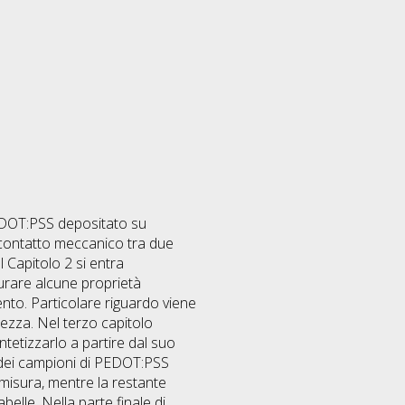
 PEDOT:PSS depositato su
l contatto meccanico tra due
 Capitolo 2 si entra
urare alcune proprietà
nto. Particolare riguardo viene
rezza. Nel terzo capitolo
tetizzarlo a partire dal suo
 dei campioni di PEDOT:PSS
 misura, mentre la restante
abelle. Nella parte finale di