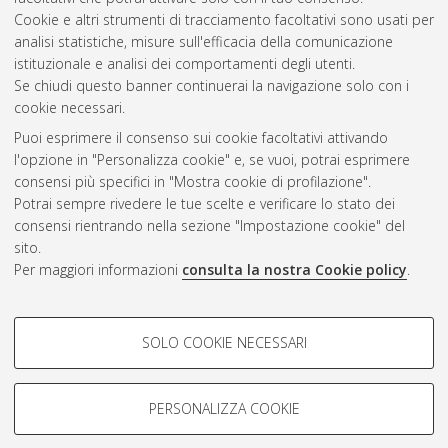
Cookie e altri strumenti di tracciamento facoltativi sono usati per
analisi statistiche, misure sull'efficacia della comunicazione
Gestione del documento:
istituzionale e analisi dei comportamenti degli utenti.
Se chiudi questo banner continuerai la navigazione solo con i
cookie necessari.
Puoi esprimere il consenso sui cookie facoltativi attivando
Atom
l'opzione in "Personalizza cookie" e, se vuoi, potrai esprimere
Rss 1.0
consensi più specifici in "Mostra cookie di profilazione".
Potrai sempre rivedere le tue scelte e verificare lo stato dei
Rss 2.0
consensi rientrando nella sezione "Impostazione cookie" del
sito.
Per maggiori informazioni
consulta la nostra Cookie policy
.
AMS Laurea
Servizio implementato e gestito da
AlmaDL
Impostazioni Cookie
COOKIE DI PROFILAZIONE -
SOLO COOKIE NECESSARI
Informativa sulla privacy
FACOLTATIVI
Condizioni d’uso del sito
Si tratta di cookie utilizzati per analizzare le caratteristiche della
navigazione degli utenti, creare profili in base al loro comportamento
PERSONALIZZA COOKIE
sul sito, per analisi di marketing.