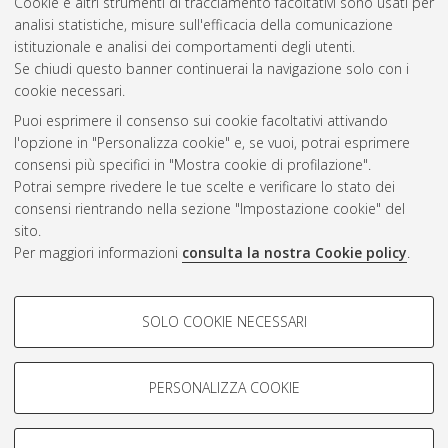
2020
(2)
Cookie e altri strumenti di tracciamento facoltativi sono usati per
2019
(4)
analisi statistiche, misure sull'efficacia della comunicazione
2018
(2)
istituzionale e analisi dei comportamenti degli utenti.
Se chiudi questo banner continuerai la navigazione solo con i
cookie necessari.
Atom
Puoi esprimere il consenso sui cookie facoltativi attivando
l'opzione in "Personalizza cookie" e, se vuoi, potrai esprimere
Rss 1.0
consensi più specifici in "Mostra cookie di profilazione".
Potrai sempre rivedere le tue scelte e verificare lo stato dei
Rss 2.0
consensi rientrando nella sezione "Impostazione cookie" del
sito.
AMS Laurea
Per maggiori informazioni
consulta la nostra Cookie policy
.
Servizio implementato e gestito da
AlmaDL
Impostazioni Cookie
COOKIE DI PROFILAZIONE -
SOLO COOKIE NECESSARI
Informativa sulla privacy
FACOLTATIVI
Condizioni d’uso del sito
Si tratta di cookie utilizzati per analizzare le caratteristiche della
navigazione degli utenti, creare profili in base al loro comportamento
PERSONALIZZA COOKIE
sul sito, per analisi di marketing.
Mostra cookie di profilazione