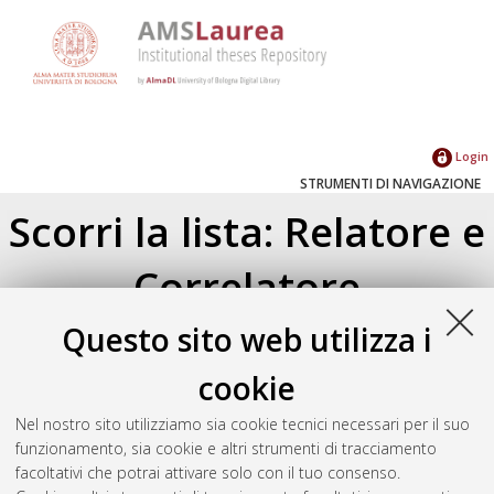
Login
STRUMENTI DI NAVIGAZIONE
Scorri la lista: Relatore e
Correlatore
Questo sito web utilizza i
Su di un livello
Seleziona un valore dall'elenco sottostante.
cookie
2024
(4)
2023
(2)
Nel nostro sito utilizziamo sia cookie tecnici necessari per il suo
2022
(2)
funzionamento, sia cookie e altri strumenti di tracciamento
2021
(1)
facoltativi che potrai attivare solo con il tuo consenso.