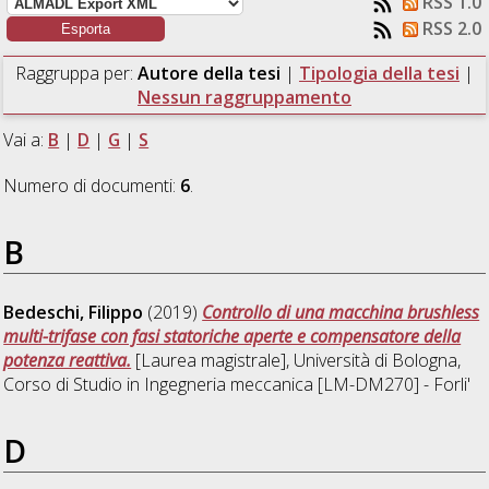
RSS 1.0
RSS 2.0
Raggruppa per:
Autore della tesi
|
Tipologia della tesi
|
Nessun raggruppamento
Vai a:
B
|
D
|
G
|
S
Numero di documenti:
6
.
B
Bedeschi, Filippo
(2019)
Controllo di una macchina brushless
multi-trifase con fasi statoriche aperte e compensatore della
potenza reattiva.
[Laurea magistrale], Università di Bologna,
Corso di Studio in
Ingegneria meccanica [LM-DM270] - Forli'
D