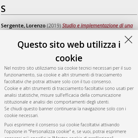
S
Sergente, Lorenzo
(2019)
Studio e implementazione di una
tecnica diagnostica per la rilevazione della smagnetizzazione
del rotore in macchine brushless a sei fasi.
[Laurea magistrale],
Questo sito web utilizza i
Università di Bologna, Corso di Studio in
Ingegneria
dell'energia elettrica [LM-DM270]
cookie
Sindoni, Franco Emilio
(2019)
Stima della temperatura dei
Nel nostro sito utilizziamo sia cookie tecnici necessari per il suo
magneti in una macchina Brushless a sei fasi.
[Laurea
funzionamento, sia cookie e altri strumenti di tracciamento
magistrale], Università di Bologna, Corso di Studio in
facoltativi che potrai attivare solo con il tuo consenso.
Ingegneria dell'energia elettrica [LM-DM270]
, Documento ad
Cookie e altri strumenti di tracciamento facoltativi sono usati per
accesso riservato.
analisi statistiche, misure sull'efficacia della comunicazione
istituzionale e analisi dei comportamenti degli utenti.
Questa lista e' stata generata il
Fri Aug 7 13:27:04 2026 CEST
.
Se chiudi questo banner continuerai la navigazione solo con i
cookie necessari.
Puoi esprimere il consenso sui cookie facoltativi attivando
Atom
l'opzione in "Personalizza cookie" e, se vuoi, potrai esprimere
Rss 1.0