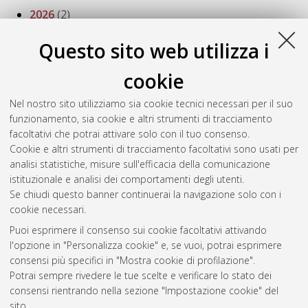
2026
(2)
2025
(11)
2024
(7)
Questo sito web utilizza i
2023
(10)
2022
(16)
cookie
2021
(17)
Nel nostro sito utilizziamo sia cookie tecnici necessari per il suo
2020
(23)
funzionamento, sia cookie e altri strumenti di tracciamento
2019
(20)
facoltativi che potrai attivare solo con il tuo consenso.
2018
(20)
Cookie e altri strumenti di tracciamento facoltativi sono usati per
2017
(8)
analisi statistiche, misure sull'efficacia della comunicazione
2016
(21)
istituzionale e analisi dei comportamenti degli utenti.
2015
(12)
Se chiudi questo banner continuerai la navigazione solo con i
cookie necessari.
Puoi esprimere il consenso sui cookie facoltativi attivando
Atom
l'opzione in "Personalizza cookie" e, se vuoi, potrai esprimere
Rss 1.0
consensi più specifici in "Mostra cookie di profilazione".
Potrai sempre rivedere le tue scelte e verificare lo stato dei
Rss 2.0
consensi rientrando nella sezione "Impostazione cookie" del
sito.