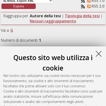
RSS 1.0
RSS 2.0
Raggruppa per:
Autore della tesi
|
Tipologia della tesi
|
Nessun raggruppamento
Vai a:
G
Numero di documenti:
1
.
G
Questo sito web utilizza i
cookie
Gasperoni, Andrea
(2016)
Studio di una macchina
automatica per l'avvolgimento ed il confezionamento di tubo
Nel nostro sito utilizziamo sia cookie tecnici necessari per il suo
plastico flessibile.
[Laurea magistrale], Università di Bologna,
funzionamento, sia cookie e altri strumenti di tracciamento
Corso di Studio in
Ingegneria meccanica [LM-DM270] - Forli'
,
facoltativi che potrai attivare solo con il tuo consenso.
Documento ad accesso riservato.
Cookie e altri strumenti di tracciamento facoltativi sono usati per
analisi statistiche, misure sull'efficacia della comunicazione
Questa lista e' stata generata il
Thu Aug 6 08:48:46 2026
istituzionale e analisi dei comportamenti degli utenti.
CEST
.