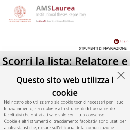
Login
STRUMENTI DI NAVIGAZIONE
Scorri la lista: Relatore e
Correlatore
Questo sito web utilizza i
Su di un livello
cookie
Seleziona un valore dall'elenco sottostante.
Nel nostro sito utilizziamo sia cookie tecnici necessari per il suo
2016
(1)
funzionamento, sia cookie e altri strumenti di tracciamento
facoltativi che potrai attivare solo con il tuo consenso.
Cookie e altri strumenti di tracciamento facoltativi sono usati per
Atom
analisi statistiche, misure sull'efficacia della comunicazione