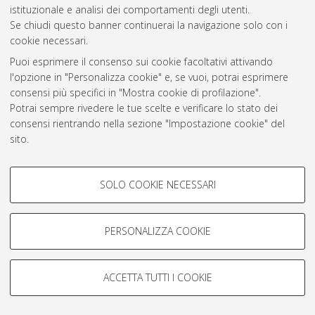
istituzionale e analisi dei comportamenti degli utenti.
Rss 1.0
Se chiudi questo banner continuerai la navigazione solo con i
Rss 2.0
cookie necessari.
Puoi esprimere il consenso sui cookie facoltativi attivando
l'opzione in "Personalizza cookie" e, se vuoi, potrai esprimere
AMS Laurea
consensi più specifici in "Mostra cookie di profilazione".
Servizio implementato e gestito da
AlmaDL
Potrai sempre rivedere le tue scelte e verificare lo stato dei
Impostazioni Cookie
consensi rientrando nella sezione "Impostazione cookie" del
Informativa sulla privacy
sito.
Condizioni d’uso del sito
Per maggiori informazioni
consulta la nostra Cookie policy
.
COOKIE DI PROFILAZIONE -
SOLO COOKIE NECESSARI
FACOLTATIVI
Si tratta di cookie utilizzati per analizzare le caratteristiche della
navigazione degli utenti, creare profili in base al loro comportamento
PERSONALIZZA COOKIE
© ALMA MATER STUDIORUM - Università di Bologna, 2007-2026.
sul sito, per analisi di marketing.
Mostra cookie di profilazione
ACCETTA TUTTI I COOKIE
Google/Youtube Video
COOKIE TECNICI - NECESSARI
Facebook