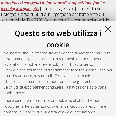
materiali ed energetici in funzione di composizione fumi e
tecnologie impiegate.
[Laurea magistrale], Università di
Bologna, Corso di Studio in
Ingegneria per l'ambiente e il
territorio [LM-DM270]
, Documento full-text non disponibile
Questo sito web utilizza i
R
cookie
Rosso, Simone
(2021)
Implementation of safety indicators in
Nel nostro sito utilizziamo sia cookie tecnici necessari per il suo
Life Cycle Assessment.
[Laurea magistrale], Università di
funzionamento, sia cookie e altri strumenti di tracciamento
Bologna, Corso di Studio in
Ingegneria per l'ambiente e il
facoltativi che potrai attivare solo con il tuo consenso.
territorio [LM-DM270]
, Documento full-text non disponibile
Cookie e altri strumenti di tracciamento facoltativi sono usati per
analisi statistiche, misure sull'efficacia della comunicazione
Questa lista e' stata generata il
Thu Aug 6 02:28:54 2026
istituzionale e analisi dei comportamenti degli utenti.
CEST
.
Se chiudi questo banner continuerai la navigazione solo con i
cookie necessari.
Puoi esprimere il consenso sui cookie facoltativi attivando
Atom
l'opzione in "Personalizza cookie" e, se vuoi, potrai esprimere
Rss 1.0
consensi più specifici in "Mostra cookie di profilazione".