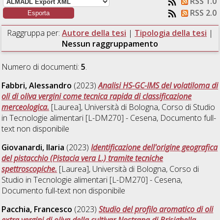
RSS 1.0
RSS 2.0
Raggruppa per:
Autore della tesi
|
Tipologia della tesi
|
Nessun raggruppamento
Numero di documenti:
5
.
Fabbri, Alessandro
(2023)
Analisi HS-GC-IMS del volatiloma di
oli di oliva vergini come tecnica rapida di classificazione
merceologica.
[Laurea], Università di Bologna, Corso di Studio
in
Tecnologie alimentari [L-DM270] - Cesena
, Documento full-
text non disponibile
Giovanardi, Ilaria
(2023)
Identificazione dell'origine geografica
del pistacchio (Pistacia vera L.) tramite tecniche
spettroscopiche.
[Laurea], Università di Bologna, Corso di
Studio in
Tecnologie alimentari [L-DM270] - Cesena
,
Documento full-text non disponibile
Pacchia, Francesco
(2023)
Studio del profilo aromatico di oli
extra vergini di oliva della cultivar Nostrana di Brisighella.