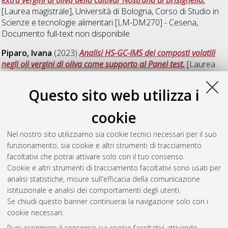
[Laurea magistrale], Università di Bologna, Corso di Studio in
Scienze e tecnologie alimentari [LM-DM270] - Cesena
,
Documento full-text non disponibile
Piparo, Ivana
(2023)
Analisi HS-GC-IMS dei composti volatili
negli oli vergini di oliva come supporto al Panel test.
[Laurea
magistrale], Università di Bologna, Corso di Studio in
Scienze e
tecnologie alimentari [LM-DM270] - Cesena
, Documento full-
Questo sito web utilizza i
text non disponibile
cookie
Poggi, Nicholas
(2023)
Analisi gas-cromatografica rapida
della frazione aromatica di alimenti per gatti.
[Laurea
Nel nostro sito utilizziamo sia cookie tecnici necessari per il suo
magistrale], Università di Bologna, Corso di Studio in
Scienze e
funzionamento, sia cookie e altri strumenti di tracciamento
tecnologie alimentari [LM-DM270] - Cesena
, Documento full-
facoltativi che potrai attivare solo con il tuo consenso.
text non disponibile
Cookie e altri strumenti di tracciamento facoltativi sono usati per
analisi statistiche, misure sull'efficacia della comunicazione
Questa lista e' stata generata il
Mon Aug 10 11:15:26 2026
istituzionale e analisi dei comportamenti degli utenti.
CEST
.
Se chiudi questo banner continuerai la navigazione solo con i
cookie necessari.
Puoi esprimere il consenso sui cookie facoltativi attivando
Atom