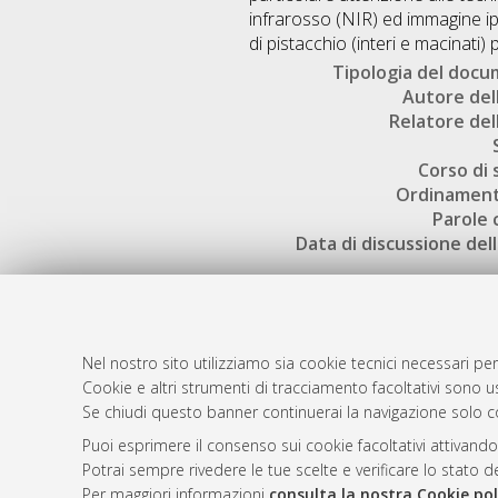
infrarosso (NIR) ed immagine ipe
di pistacchio (interi e macinati) 
Tipologia del doc
Autore dell
Relatore dell
Corso di 
Ordinament
Parole 
Data di discussione dell
Nel nostro sito utilizziamo sia cookie tecnici necessari per
Cookie e altri strumenti di tracciamento facoltativi sono us
AMS Laure
Atom
Se chiudi questo banner continuerai la navigazione solo c
Servizio i
Rss 1.0
Puoi esprimere il consenso sui cookie facoltativi attivando
Impostazio
Potrai sempre rivedere le tue scelte e verificare lo stato 
Rss 2.0
Informativa
Per maggiori informazioni
consulta la nostra Cookie pol