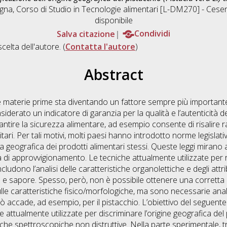
ogna, Corso di Studio in
Tecnologie alimentari [L-DM270] - Cese
disponibile
Salva citazione
Condividi
scelta dell'autore. (
Contatta l'autore
)
Abstract
e materie prime sta diventando un fattore sempre più important
derato un indicatore di garanzia per la qualità e l’autenticità de
ntire la sicurezza alimentare, ad esempio consente di risalire r
ri. Per tali motivi, molti paesi hanno introdotto norme legislativ
a geografica dei prodotti alimentari stessi. Queste leggi mirano
i approvvigionamento. Le tecniche attualmente utilizzate per risa
cludono l’analisi delle caratteristiche organolettiche e degli attribu
e sapore. Spesso, però, non è possibile ottenere una corretta i
e caratteristiche fisico/morfologiche, ma sono necessarie anal
 accade, ad esempio, per il pistacchio. L’obiettivo del seguente
 attualmente utilizzate per discriminare l’origine geografica del 
iche spettroscopiche non distruttive. Nella parte sperimentale, t