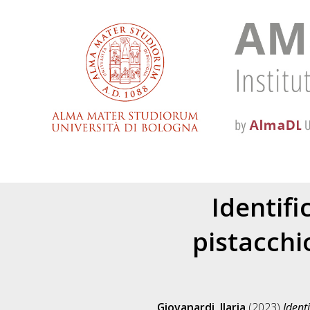
Identifi
pistacchi
Giovanardi, Ilaria
(2023)
Ident