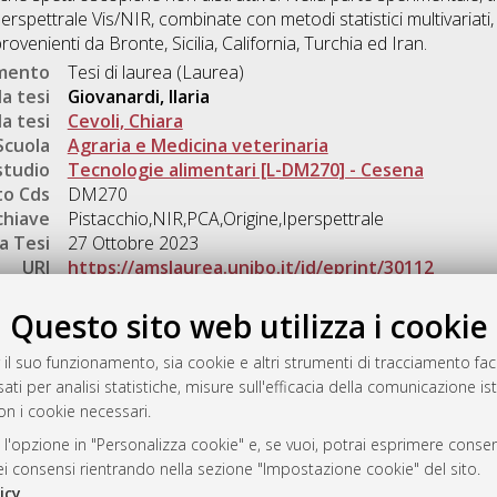
rspettrale Vis/NIR, combinate con metodi statistici multivariati,
provenienti da Bronte, Sicilia, California, Turchia ed Iran.
umento
Tesi di laurea (Laurea)
a tesi
Giovanardi, Ilaria
a tesi
Cevoli, Chiara
Scuola
Agraria e Medicina veterinaria
studio
Tecnologie alimentari [L-DM270] - Cesena
o Cds
DM270
chiave
Pistacchio,NIR,PCA,Origine,Iperspettrale
a Tesi
27 Ottobre 2023
URI
https://amslaurea.unibo.it/id/eprint/30112
Gestione del documento:
Questo sito web utilizza i cookie
 il suo funzionamento, sia cookie e altri strumenti di tracciamento faco
ati per analisi statistiche, misure sull'efficacia della comunicazione is
a
on i cookie necessari.
mplementato e gestito da
AlmaDL
 l'opzione in "Personalizza cookie" e, se vuoi, potrai esprimere consens
ni Cookie
dei consensi rientrando nella sezione "Impostazione cookie" del sito.
 sulla privacy
icy
.