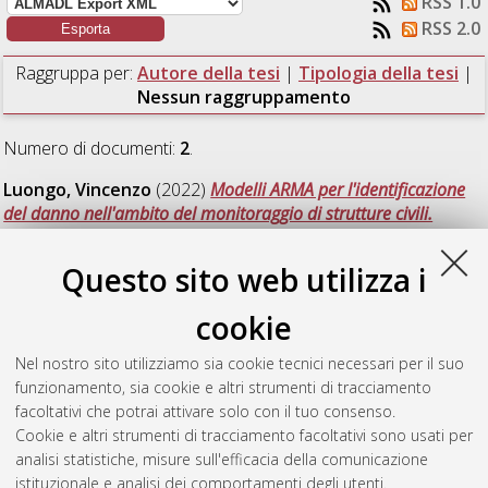
RSS 1.0
RSS 2.0
Raggruppa per:
Autore della tesi
|
Tipologia della tesi
|
Nessun raggruppamento
Numero di documenti:
2
.
Luongo, Vincenzo
(2022)
Modelli ARMA per l'identificazione
del danno nell'ambito del monitoraggio di strutture civili.
[Laurea magistrale], Università di Bologna, Corso di Studio in
Ingegneria civile [LM-DM270]
, Documento full-text non
Questo sito web utilizza i
disponibile
cookie
Nabizadeh Moghaddam, Nasser
(2022)
Numerical
prediction of the lateral displacement capacity of flexural
Nel nostro sito utilizziamo sia cookie tecnici necessari per il suo
reinforced concrete shear walls.
[Laurea magistrale], Università
funzionamento, sia cookie e altri strumenti di tracciamento
di Bologna, Corso di Studio in
Civil engineering [LM-DM270]
,
facoltativi che potrai attivare solo con il tuo consenso.
Documento full-text non disponibile
Cookie e altri strumenti di tracciamento facoltativi sono usati per
analisi statistiche, misure sull'efficacia della comunicazione
Questa lista e' stata generata il
Sat Aug 8 13:54:40 2026
istituzionale e analisi dei comportamenti degli utenti.