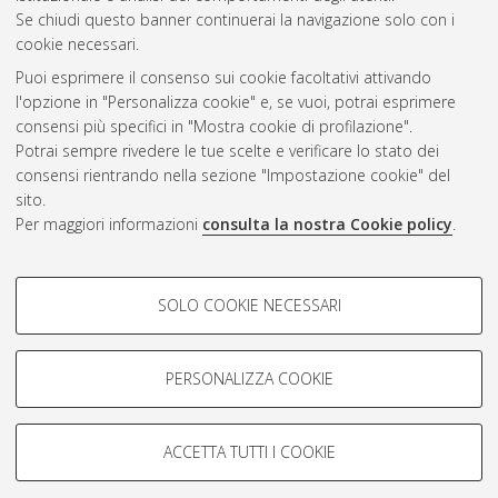
CEST
.
Se chiudi questo banner continuerai la navigazione solo con i
cookie necessari.
Puoi esprimere il consenso sui cookie facoltativi attivando
Atom
l'opzione in "Personalizza cookie" e, se vuoi, potrai esprimere
Rss 1.0
consensi più specifici in "Mostra cookie di profilazione".
Potrai sempre rivedere le tue scelte e verificare lo stato dei
Rss 2.0
consensi rientrando nella sezione "Impostazione cookie" del
sito.
Per maggiori informazioni
consulta la nostra Cookie policy
.
AMS Laurea
Servizio implementato e gestito da
AlmaDL
Impostazioni Cookie
COOKIE DI PROFILAZIONE -
SOLO COOKIE NECESSARI
Informativa sulla privacy
FACOLTATIVI
Condizioni d’uso del sito
Si tratta di cookie utilizzati per analizzare le caratteristiche della
navigazione degli utenti, creare profili in base al loro comportamento
PERSONALIZZA COOKIE
sul sito, per analisi di marketing.
Mostra cookie di profilazione
ACCETTA TUTTI I COOKIE
Google/Youtube Video
© ALMA MATER STUDIORUM - Università di Bologna, 2007-2026.
COOKIE TECNICI - NECESSARI