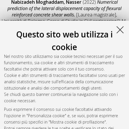
Nabizadeh Moghaddam, Nasser
(2022)
Numerical
prediction of the lateral displacement capacity of flexural
reinforced concrete shear walls.
[Laurea magistrale],
Università di Bologna, Corso di Studio in
Civil engineering [LM-
DM270]
, Documento full-text non disponibile
Questo sito web utilizza i
Salva citazione
Condividi
Il full-text non è disponibile per scelta dell'autore. (
Contatta
cookie
l'autore
)
Abstract
Nel nostro sito utilizziamo sia cookie tecnici necessari per il suo
funzionamento, sia cookie e altri strumenti di tracciamento
facoltativi che potrai attivare solo con il tuo consenso.
Altri metadati
Cookie e altri strumenti di tracciamento facoltativi sono usati per
analisi statistiche, misure sull'efficacia della comunicazione
Gestione del documento:
istituzionale e analisi dei comportamenti degli utenti.
Se chiudi questo banner continuerai la navigazione solo con i
cookie necessari.
Puoi esprimere il consenso sui cookie facoltativi attivando
Atom
l'opzione in "Personalizza cookie" e, se vuoi, potrai esprimere
Rss 1.0
consensi più specifici in "Mostra cookie di profilazione".
Potrai sempre rivedere le tue scelte e verificare lo stato dei