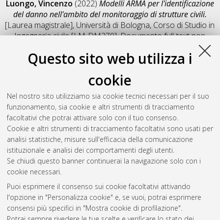
Luongo, Vincenzo
(2022)
Modelli ARMA per l'identificazione
del danno nell'ambito del monitoraggio di strutture civili.
[Laurea magistrale], Università di Bologna, Corso di Studio in
Ingegneria civile [LM-DM270]
, Documento full-text non
disponibile
Questo sito web utilizza i
Salva citazione
Condividi
Il full-text non è disponibile per scelta dell'autore. (
Contatta
cookie
l'autore
)
Abstract
Nel nostro sito utilizziamo sia cookie tecnici necessari per il suo
funzionamento, sia cookie e altri strumenti di tracciamento
facoltativi che potrai attivare solo con il tuo consenso.
Altri metadati
Cookie e altri strumenti di tracciamento facoltativi sono usati per
analisi statistiche, misure sull'efficacia della comunicazione
Gestione del documento:
istituzionale e analisi dei comportamenti degli utenti.
Se chiudi questo banner continuerai la navigazione solo con i
cookie necessari.
Puoi esprimere il consenso sui cookie facoltativi attivando
Atom
l'opzione in "Personalizza cookie" e, se vuoi, potrai esprimere
Rss 1.0
consensi più specifici in "Mostra cookie di profilazione".
Potrai sempre rivedere le tue scelte e verificare lo stato dei