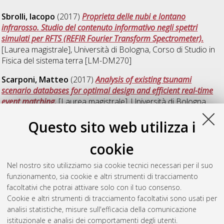
Sbrolli, Iacopo
(2017)
Proprieta delle nubi e lontano
infrarosso. Studio del contenuto informativo negli spettri
simulati per RFTS (REFIR Fourier Transform Spectrometer).
[Laurea magistrale], Università di Bologna, Corso di Studio in
Fisica del sistema terra [LM-DM270]
Scarponi, Matteo
(2017)
Analysis of existing tsunami
scenario databases for optimal design and efficient real-time
event matching.
[Laurea magistrale], Università di Bologna,
Corso di Studio in
Fisica del sistema terra [LM-DM270]
Questo sito web utilizza i
V
cookie
Nel nostro sito utilizziamo sia cookie tecnici necessari per il suo
Vasconi, Matteo
(2017)
Sensitivity of forecast skill to the
funzionamento, sia cookie e altri strumenti di tracciamento
parameterisation of moist convection in the COSMO model.
facoltativi che potrai attivare solo con il tuo consenso.
[Laurea magistrale], Università di Bologna, Corso di Studio in
Cookie e altri strumenti di tracciamento facoltativi sono usati per
Fisica del sistema terra [LM-DM270]
analisi statistiche, misure sull'efficacia della comunicazione
istituzionale e analisi dei comportamenti degli utenti.