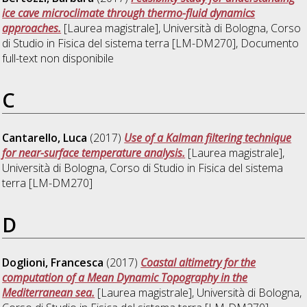
ice cave microclimate through thermo-fluid dynamics
approaches.
[Laurea magistrale], Università di Bologna, Corso
di Studio in
Fisica del sistema terra [LM-DM270]
, Documento
full-text non disponibile
C
Cantarello, Luca
(2017)
Use of a Kalman filtering technique
for near-surface temperature analysis.
[Laurea magistrale],
Università di Bologna, Corso di Studio in
Fisica del sistema
terra [LM-DM270]
D
Doglioni, Francesca
(2017)
Coastal altimetry for the
computation of a Mean Dynamic Topography in the
Mediterranean sea.
[Laurea magistrale], Università di Bologna,