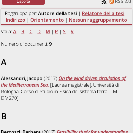
RSS 2.0
Raggruppa per:
Autore della tesi
|
Relatore della tesi
|
Indirizzo
|
Orientamento
|
Nessun raggruppamento
Vai a:
A
|
B
|
C
|
D
|
M
|
P
|
S
|
V
Numero di documenti:
9
.
A
Alessandri, Jacopo
(2017)
On the wind driven circulation of
the Mediterranean Sea.
[Laurea magistrale], Università di
Bologna, Corso di Studio in
Fisica del sistema terra [LM-
DM270]
B
Bertozzi, Barbara
(2017)
Feasibility study for understanding