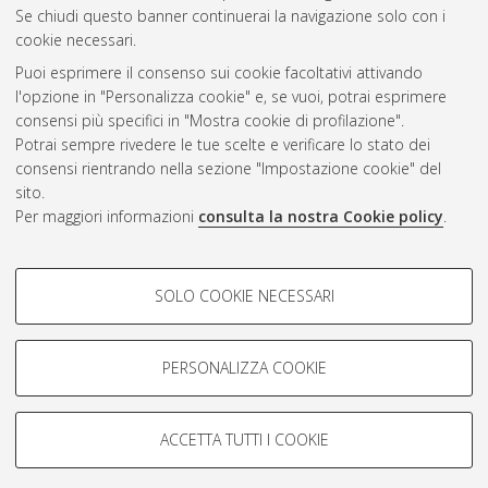
Questa lista e' stata generata il
Fri Aug 7 20:35:25 2026 CEST
.
Se chiudi questo banner continuerai la navigazione solo con i
cookie necessari.
Puoi esprimere il consenso sui cookie facoltativi attivando
Atom
l'opzione in "Personalizza cookie" e, se vuoi, potrai esprimere
Rss 1.0
consensi più specifici in "Mostra cookie di profilazione".
Potrai sempre rivedere le tue scelte e verificare lo stato dei
Rss 2.0
consensi rientrando nella sezione "Impostazione cookie" del
sito.
Per maggiori informazioni
consulta la nostra Cookie policy
.
AMS Laurea
Servizio implementato e gestito da
AlmaDL
Impostazioni Cookie
COOKIE DI PROFILAZIONE -
SOLO COOKIE NECESSARI
Informativa sulla privacy
FACOLTATIVI
Condizioni d’uso del sito
Si tratta di cookie utilizzati per analizzare le caratteristiche della
navigazione degli utenti, creare profili in base al loro comportamento
PERSONALIZZA COOKIE
sul sito, per analisi di marketing.
Mostra cookie di profilazione
ACCETTA TUTTI I COOKIE
Google/Youtube Video
© ALMA MATER STUDIORUM - Università di Bologna, 2007-2026.
COOKIE TECNICI - NECESSARI