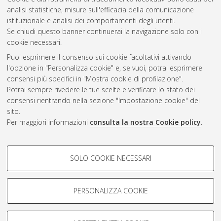
analisi statistiche, misure sull'efficacia della comunicazione
Gestione del documento:
istituzionale e analisi dei comportamenti degli utenti.
Se chiudi questo banner continuerai la navigazione solo con i
cookie necessari.
Puoi esprimere il consenso sui cookie facoltativi attivando
Atom
l'opzione in "Personalizza cookie" e, se vuoi, potrai esprimere
Rss 1.0
consensi più specifici in "Mostra cookie di profilazione".
Potrai sempre rivedere le tue scelte e verificare lo stato dei
Rss 2.0
consensi rientrando nella sezione "Impostazione cookie" del
sito.
Per maggiori informazioni
consulta la nostra Cookie policy
.
AMS Laurea
Servizio implementato e gestito da
AlmaDL
Impostazioni Cookie
COOKIE DI PROFILAZIONE -
SOLO COOKIE NECESSARI
Informativa sulla privacy
FACOLTATIVI
Condizioni d’uso del sito
Si tratta di cookie utilizzati per analizzare le caratteristiche della
navigazione degli utenti, creare profili in base al loro comportamento
PERSONALIZZA COOKIE
sul sito, per analisi di marketing.
Mostra cookie di profilazione