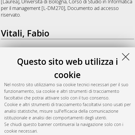
[Laurea], Università di Bologna, Corso di Studio in
Informatica
per il management [L-DM270]
, Documento ad accesso
riservato.
Vitali, Fabio
Pititto, Silvia
(2013)
Generazione automatica di
visualizzazioni di open data quantitativi.
[Laurea], Università di
Questo sito web utilizza i
Bologna, Corso di Studio in
Informatica per il management [L-
DM270]
, Documento ad accesso riservato.
cookie
Valente, Michele
(2013)
La visualizzazione di open data
Nel nostro sito utilizziamo sia cookie tecnici necessari per il suo
geografici: Web shapefile viewer.
[Laurea], Università di
funzionamento, sia cookie e altri strumenti di tracciamento
Bologna, Corso di Studio in
Informatica per il management [L-
facoltativi che potrai attivare solo con il tuo consenso.
DM270]
Cookie e altri strumenti di tracciamento facoltativi sono usati per
analisi statistiche, misure sull'efficacia della comunicazione
Questa lista e' stata generata il
Sat Aug 8 20:36:47 2026
istituzionale e analisi dei comportamenti degli utenti.
CEST
.
Se chiudi questo banner continuerai la navigazione solo con i
cookie necessari.