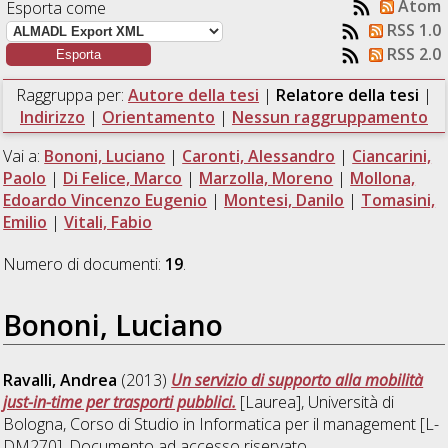
Atom
Esporta come
RSS 1.0
RSS 2.0
Raggruppa per:
Autore della tesi
|
Relatore della tesi
|
Indirizzo
|
Orientamento
|
Nessun raggruppamento
Vai a:
Bononi, Luciano
|
Caronti, Alessandro
|
Ciancarini,
Paolo
|
Di Felice, Marco
|
Marzolla, Moreno
|
Mollona,
Edoardo Vincenzo Eugenio
|
Montesi, Danilo
|
Tomasini,
Emilio
|
Vitali, Fabio
Numero di documenti:
19
.
Bononi, Luciano
Ravalli, Andrea
(2013)
Un servizio di supporto alla mobilità
just-in-time per trasporti pubblici.
[Laurea], Università di
Bologna, Corso di Studio in
Informatica per il management [L-
DM270]
, Documento ad accesso riservato.