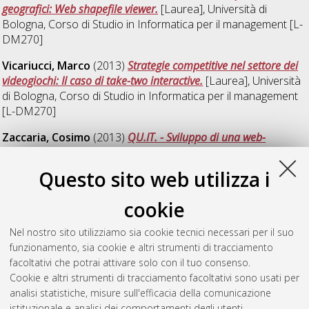
geografici: Web shapefile viewer.
[Laurea], Università di
Bologna, Corso di Studio in
Informatica per il management [L-
DM270]
Vicariucci, Marco
(2013)
Strategie competitive nel settore dei
videogiochi: Il caso di take-two interactive.
[Laurea], Università
di Bologna, Corso di Studio in
Informatica per il management
[L-DM270]
Zaccaria, Cosimo
(2013)
QU.IT. - Sviluppo di una web-
application per la traduzione.
[Laurea], Università di Bologna,
Corso di Studio in
Informatica per il management [L-DM270]
,
Questo sito web utilizza i
Documento ad accesso riservato.
cookie
di Maria, Mario
(2013)
Momentum strategies per la selezione
dei fondi di investimento e la costruzione di portafogli.
Nel nostro sito utilizziamo sia cookie tecnici necessari per il suo
[Laurea], Università di Bologna, Corso di Studio in
Informatica
funzionamento, sia cookie e altri strumenti di tracciamento
per il management [L-DM270]
, Documento ad accesso
facoltativi che potrai attivare solo con il tuo consenso.
riservato.
Cookie e altri strumenti di tracciamento facoltativi sono usati per
analisi statistiche, misure sull'efficacia della comunicazione
Questa lista e' stata generata il
Sat Aug 8 20:36:47 2026
istituzionale e analisi dei comportamenti degli utenti.