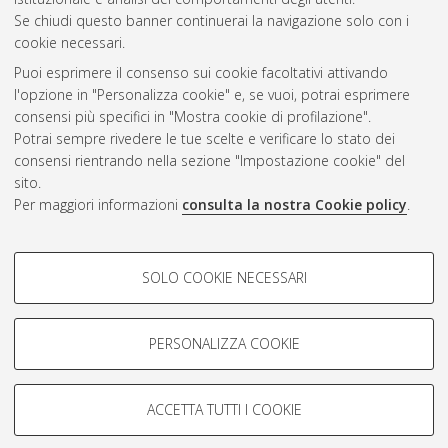
CEST
.
Se chiudi questo banner continuerai la navigazione solo con i
cookie necessari.
Puoi esprimere il consenso sui cookie facoltativi attivando
Atom
l'opzione in "Personalizza cookie" e, se vuoi, potrai esprimere
Rss 1.0
consensi più specifici in "Mostra cookie di profilazione".
Potrai sempre rivedere le tue scelte e verificare lo stato dei
Rss 2.0
consensi rientrando nella sezione "Impostazione cookie" del
sito.
Per maggiori informazioni
consulta la nostra Cookie policy
.
AMS Laurea
Servizio implementato e gestito da
AlmaDL
Impostazioni Cookie
COOKIE DI PROFILAZIONE -
SOLO COOKIE NECESSARI
Informativa sulla privacy
FACOLTATIVI
Condizioni d’uso del sito
Si tratta di cookie utilizzati per analizzare le caratteristiche della
navigazione degli utenti, creare profili in base al loro comportamento
PERSONALIZZA COOKIE
sul sito, per analisi di marketing.
Mostra cookie di profilazione
ACCETTA TUTTI I COOKIE
Google/Youtube Video
© ALMA MATER STUDIORUM - Università di Bologna, 2007-2026.
COOKIE TECNICI - NECESSARI