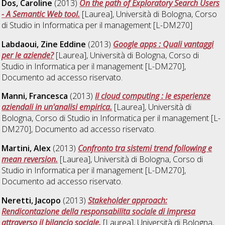
Dos, Caroline
(2013)
On the path of Exploratory Search Users
- A Semantic Web tool.
[Laurea], Università di Bologna, Corso
di Studio in
Informatica per il management [L-DM270]
Labdaoui, Zine Eddine
(2013)
Google apps : Quali vantaggi
per le aziende?
[Laurea], Università di Bologna, Corso di
Studio in
Informatica per il management [L-DM270]
,
Documento ad accesso riservato.
Manni, Francesca
(2013)
Il cloud computing : le esperienze
aziendali in un'analisi empirica.
[Laurea], Università di
Bologna, Corso di Studio in
Informatica per il management [L-
DM270]
, Documento ad accesso riservato.
Martini, Alex
(2013)
Confronto tra sistemi trend following e
mean reversion.
[Laurea], Università di Bologna, Corso di
Studio in
Informatica per il management [L-DM270]
,
Documento ad accesso riservato.
Neretti, Jacopo
(2013)
Stakeholder approach:
Rendicontazione della responsabilita sociale di impresa
attraverso il bilancio sociale.
[Laurea], Università di Bologna,