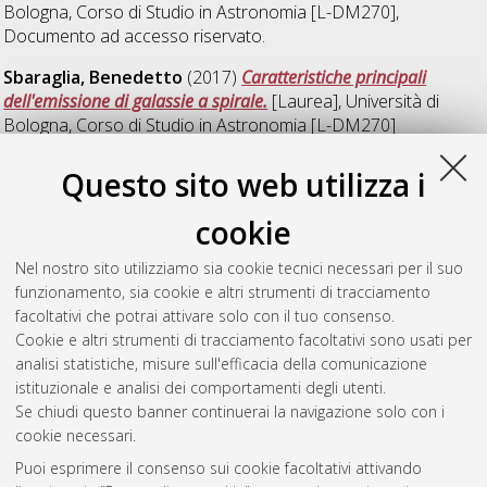
Bologna, Corso di Studio in
Astronomia [L-DM270]
,
Documento ad accesso riservato.
Sbaraglia, Benedetto
(2017)
Caratteristiche principali
dell'emissione di galassie a spirale.
[Laurea], Università di
Bologna, Corso di Studio in
Astronomia [L-DM270]
Tibaldo, Riccardo
(2017)
Caratteristiche principali di
Questo sito web utilizza i
emissione di regioni HII.
[Laurea], Università di Bologna, Corso
di Studio in
Astronomia [L-DM270]
cookie
Zanetti, Martina
(2017)
Meccanismi di produzione
Nel nostro sito utilizziamo sia cookie tecnici necessari per il suo
dell'energia in astrofisica.
[Laurea], Università di Bologna,
funzionamento, sia cookie e altri strumenti di tracciamento
Corso di Studio in
Astronomia [L-DM270]
, Documento ad
facoltativi che potrai attivare solo con il tuo consenso.
accesso riservato.
Cookie e altri strumenti di tracciamento facoltativi sono usati per
analisi statistiche, misure sull'efficacia della comunicazione
Questa lista e' stata generata il
Sat Aug 8 20:33:17 2026
istituzionale e analisi dei comportamenti degli utenti.
CEST
.
Se chiudi questo banner continuerai la navigazione solo con i
cookie necessari.
Puoi esprimere il consenso sui cookie facoltativi attivando
Atom