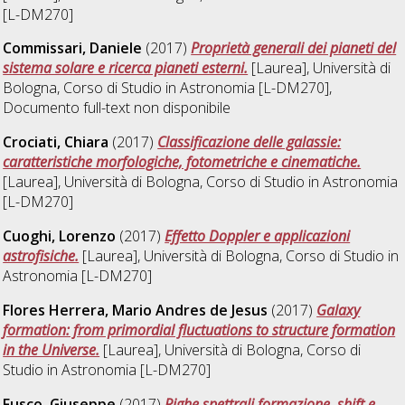
[L-DM270]
Commissari, Daniele
(2017)
Proprietà generali dei pianeti del
sistema solare e ricerca pianeti esterni.
[Laurea], Università di
Bologna, Corso di Studio in
Astronomia [L-DM270]
,
Documento full-text non disponibile
Crociati, Chiara
(2017)
Classificazione delle galassie:
caratteristiche morfologiche, fotometriche e cinematiche.
[Laurea], Università di Bologna, Corso di Studio in
Astronomia
[L-DM270]
Cuoghi, Lorenzo
(2017)
Effetto Doppler e applicazioni
astrofisiche.
[Laurea], Università di Bologna, Corso di Studio in
Astronomia [L-DM270]
Flores Herrera, Mario Andres de Jesus
(2017)
Galaxy
formation: from primordial fluctuations to structure formation
in the Universe.
[Laurea], Università di Bologna, Corso di
Studio in
Astronomia [L-DM270]
Fusco, Giuseppe
(2017)
Righe spettrali formazione, shift e