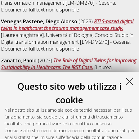
transformation management [LM-DM270] - Cesena
,
Documento full-text non disponibile
Venegas Pastene, Diego Alonso
(2023)
RTLS-based digital
twins in healthcare: the trauma management case study.
[Laurea magistrale], Università di Bologna, Corso di Studio in
Digital transformation management [LM-DM270] - Cesena
,
Documento full-text non disponibile
Zanatto, Paolo
(2023)
The Role of Digital Twins for improving
Sustainability in Healthcare: The IRST Case.
[Laurea
magistrale], Università di Bologna, Corso di Studio in
Digital
transformation management [LM-DM270] - Cesena
Questo sito web utilizza i
Çendik, Ezginur
(2023)
Optimizing Data Security in ERP
cookie
Systems: A Case Study of Encryption Implementation in
Microsoft Business Central.
[Laurea magistrale], Università di
Nel nostro sito utilizziamo sia cookie tecnici necessari per il suo
Bologna, Corso di Studio in
Digital transformation
funzionamento, sia cookie e altri strumenti di tracciamento
management [LM-DM270] - Cesena
, Documento full-text non
facoltativi che potrai attivare solo con il tuo consenso.
disponibile
Cookie e altri strumenti di tracciamento facoltativi sono usati per
analisi statistiche, misure sull'efficacia della comunicazione