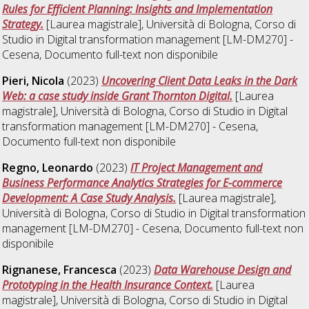
Rules for Efficient Planning: Insights and Implementation
Strategy.
[Laurea magistrale], Università di Bologna, Corso di
Studio in
Digital transformation management [LM-DM270] -
Cesena
, Documento full-text non disponibile
Pieri, Nicola
(2023)
Uncovering Client Data Leaks in the Dark
Web: a case study inside Grant Thornton Digital.
[Laurea
magistrale], Università di Bologna, Corso di Studio in
Digital
transformation management [LM-DM270] - Cesena
,
Documento full-text non disponibile
Regno, Leonardo
(2023)
IT Project Management and
Business Performance Analytics Strategies for E-commerce
Development: A Case Study Analysis.
[Laurea magistrale],
Università di Bologna, Corso di Studio in
Digital transformation
management [LM-DM270] - Cesena
, Documento full-text non
disponibile
Rignanese, Francesca
(2023)
Data Warehouse Design and
Prototyping in the Health Insurance Context.
[Laurea
magistrale], Università di Bologna, Corso di Studio in
Digital