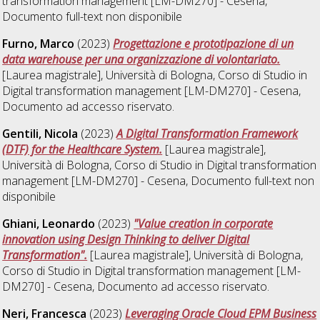
transformation management [LM-DM270] - Cesena
,
Documento full-text non disponibile
Furno, Marco
(2023)
Progettazione e prototipazione di un
data warehouse per una organizzazione di volontariato.
[Laurea magistrale], Università di Bologna, Corso di Studio in
Digital transformation management [LM-DM270] - Cesena
,
Documento ad accesso riservato.
Gentili, Nicola
(2023)
A Digital Transformation Framework
(DTF) for the Healthcare System.
[Laurea magistrale],
Università di Bologna, Corso di Studio in
Digital transformation
management [LM-DM270] - Cesena
, Documento full-text non
disponibile
Ghiani, Leonardo
(2023)
"Value creation in corporate
innovation using Design Thinking to deliver Digital
Transformation".
[Laurea magistrale], Università di Bologna,
Corso di Studio in
Digital transformation management [LM-
DM270] - Cesena
, Documento ad accesso riservato.
Neri, Francesca
(2023)
Leveraging Oracle Cloud EPM Business