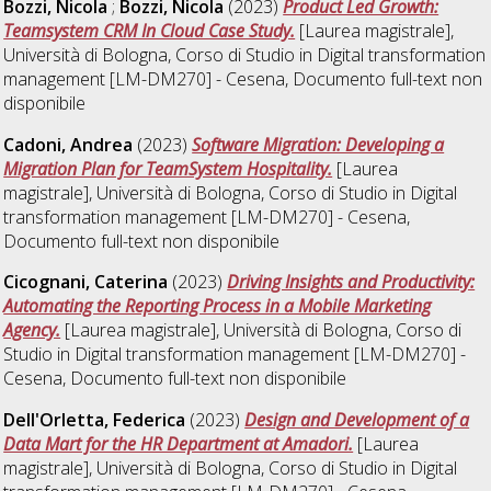
Bozzi, Nicola
;
Bozzi, Nicola
(2023)
Product Led Growth:
Teamsystem CRM In Cloud Case Study.
[Laurea magistrale],
Università di Bologna, Corso di Studio in
Digital transformation
management [LM-DM270] - Cesena
, Documento full-text non
disponibile
Cadoni, Andrea
(2023)
Software Migration: Developing a
Migration Plan for TeamSystem Hospitality.
[Laurea
magistrale], Università di Bologna, Corso di Studio in
Digital
transformation management [LM-DM270] - Cesena
,
Documento full-text non disponibile
Cicognani, Caterina
(2023)
Driving Insights and Productivity:
Automating the Reporting Process in a Mobile Marketing
Agency.
[Laurea magistrale], Università di Bologna, Corso di
Studio in
Digital transformation management [LM-DM270] -
Cesena
, Documento full-text non disponibile
Dell'Orletta, Federica
(2023)
Design and Development of a
Data Mart for the HR Department at Amadori.
[Laurea
magistrale], Università di Bologna, Corso di Studio in
Digital