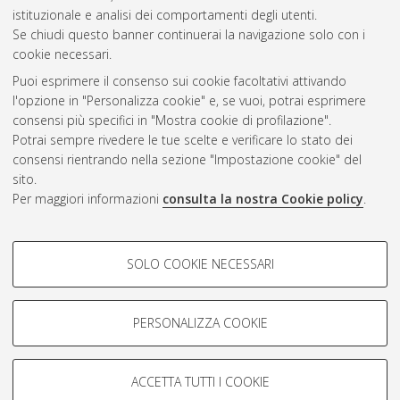
Questa lista e' stata generata il
Sat Aug 8 20:37:11 2026
istituzionale e analisi dei comportamenti degli utenti.
CEST
.
Se chiudi questo banner continuerai la navigazione solo con i
cookie necessari.
Puoi esprimere il consenso sui cookie facoltativi attivando
Atom
l'opzione in "Personalizza cookie" e, se vuoi, potrai esprimere
Rss 1.0
consensi più specifici in "Mostra cookie di profilazione".
Potrai sempre rivedere le tue scelte e verificare lo stato dei
Rss 2.0
consensi rientrando nella sezione "Impostazione cookie" del
sito.
Per maggiori informazioni
consulta la nostra Cookie policy
.
AMS Laurea
Servizio implementato e gestito da
AlmaDL
Impostazioni Cookie
COOKIE DI PROFILAZIONE -
SOLO COOKIE NECESSARI
Informativa sulla privacy
FACOLTATIVI
Condizioni d’uso del sito
Si tratta di cookie utilizzati per analizzare le caratteristiche della
navigazione degli utenti, creare profili in base al loro comportamento
PERSONALIZZA COOKIE
sul sito, per analisi di marketing.
Mostra cookie di profilazione
ACCETTA TUTTI I COOKIE
Google/Youtube Video
© ALMA MATER STUDIORUM - Università di Bologna, 2007-2026.