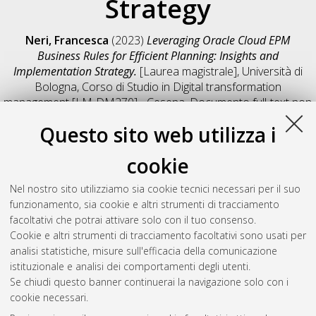
Strategy
Neri, Francesca
(2023)
Leveraging Oracle Cloud EPM
Business Rules for Efficient Planning: Insights and
Implementation Strategy.
[Laurea magistrale], Università di
Bologna, Corso di Studio in
Digital transformation
management [LM-DM270] - Cesena
, Documento full-text non
disponibile
Questo sito web utilizza i
Salva citazione
Condividi
Il full-text non è disponibile per scelta dell'autore. (
Contatta
cookie
l'autore
)
Abstract
Nel nostro sito utilizziamo sia cookie tecnici necessari per il suo
funzionamento, sia cookie e altri strumenti di tracciamento
facoltativi che potrai attivare solo con il tuo consenso.
Altri metadati
Cookie e altri strumenti di tracciamento facoltativi sono usati per
analisi statistiche, misure sull'efficacia della comunicazione
Gestione del documento:
istituzionale e analisi dei comportamenti degli utenti.
Se chiudi questo banner continuerai la navigazione solo con i
cookie necessari.