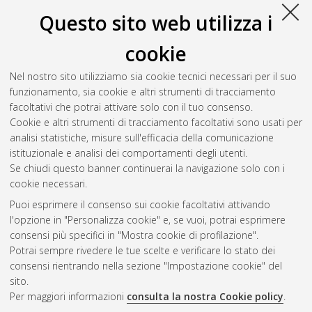
Atom
Esporta come
Questo sito web utilizza i
RSS 1.0
RSS 2.0
cookie
Raggruppa per:
Autore della tesi
|
Relatore della tesi
|
Nel nostro sito utilizziamo sia cookie tecnici necessari per il suo
Indirizzo
|
Orientamento
|
Nessun raggruppamento
funzionamento, sia cookie e altri strumenti di tracciamento
facoltativi che potrai attivare solo con il tuo consenso.
Numero di documenti:
0
.
Cookie e altri strumenti di tracciamento facoltativi sono usati per
analisi statistiche, misure sull'efficacia della comunicazione
Questa lista e' stata generata il
Sat Aug 8 20:37:11 2026
istituzionale e analisi dei comportamenti degli utenti.
CEST
.
Se chiudi questo banner continuerai la navigazione solo con i
cookie necessari.
Puoi esprimere il consenso sui cookie facoltativi attivando
Atom
l'opzione in "Personalizza cookie" e, se vuoi, potrai esprimere
Rss 1.0
consensi più specifici in "Mostra cookie di profilazione".
Potrai sempre rivedere le tue scelte e verificare lo stato dei
Rss 2.0
consensi rientrando nella sezione "Impostazione cookie" del
sito.
Per maggiori informazioni
consulta la nostra Cookie policy
.
AMS Laurea