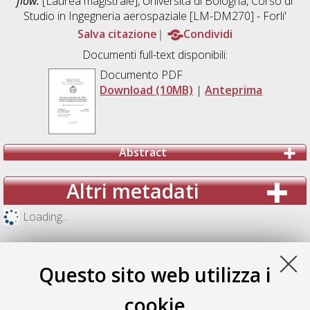
flow.
[Laurea magistrale], Università di Bologna, Corso di
Studio in
Ingegneria aerospaziale [LM-DM270] - Forli'
Salva citazione
Condividi
Documenti full-text disponibili:
Documento PDF
Download (10MB)
|
Anteprima
Abstract
Altri metadati
Loading...
Questo sito web utilizza i
cookie