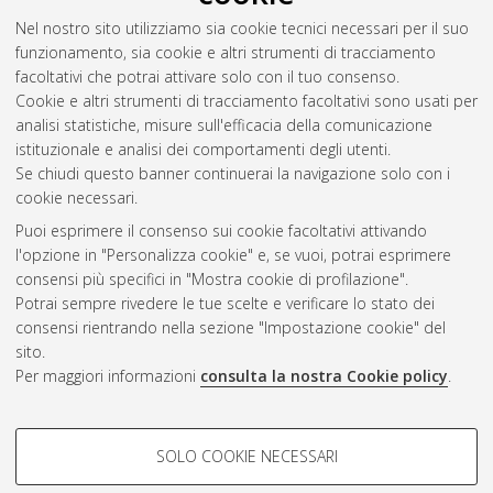
Nel nostro sito utilizziamo sia cookie tecnici necessari per il suo
funzionamento, sia cookie e altri strumenti di tracciamento
facoltativi che potrai attivare solo con il tuo consenso.
Cookie e altri strumenti di tracciamento facoltativi sono usati per
analisi statistiche, misure sull'efficacia della comunicazione
Gestione del documento:
istituzionale e analisi dei comportamenti degli utenti.
Se chiudi questo banner continuerai la navigazione solo con i
cookie necessari.
Puoi esprimere il consenso sui cookie facoltativi attivando
Atom
l'opzione in "Personalizza cookie" e, se vuoi, potrai esprimere
Rss 1.0
consensi più specifici in "Mostra cookie di profilazione".
Potrai sempre rivedere le tue scelte e verificare lo stato dei
Rss 2.0
consensi rientrando nella sezione "Impostazione cookie" del
sito.
Per maggiori informazioni
consulta la nostra Cookie policy
.
AMS Laurea
Servizio implementato e gestito da
AlmaDL
Impostazioni Cookie
COOKIE DI PROFILAZIONE -
SOLO COOKIE NECESSARI
Informativa sulla privacy
FACOLTATIVI
Condizioni d’uso del sito