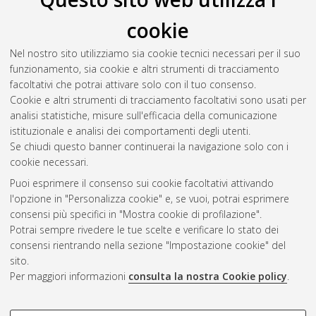
cookie
Nel nostro sito utilizziamo sia cookie tecnici necessari per il suo
funzionamento, sia cookie e altri strumenti di tracciamento
facoltativi che potrai attivare solo con il tuo consenso.
Cookie e altri strumenti di tracciamento facoltativi sono usati per
analisi statistiche, misure sull'efficacia della comunicazione
Gestione del documento:
istituzionale e analisi dei comportamenti degli utenti.
Se chiudi questo banner continuerai la navigazione solo con i
cookie necessari.
Puoi esprimere il consenso sui cookie facoltativi attivando
Atom
l'opzione in "Personalizza cookie" e, se vuoi, potrai esprimere
Rss 1.0
consensi più specifici in "Mostra cookie di profilazione".
Potrai sempre rivedere le tue scelte e verificare lo stato dei
Rss 2.0
consensi rientrando nella sezione "Impostazione cookie" del
sito.
Per maggiori informazioni
consulta la nostra Cookie policy
.
AMS Laurea
Servizio implementato e gestito da
AlmaDL
Impostazioni Cookie
COOKIE DI PROFILAZIONE -