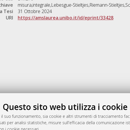
chiave
misura,integrale,Lebesgue-Stieltjes,Riemann-Stieltjes,
a Tesi
31 Ottobre 2024
URI
https://amslaurea.unibo.it/id/eprint/33428
Gestione del documento:
Questo sito web utilizza i cookie
 il suo funzionamento, sia cookie e altri strumenti di tracciamento faco
ati per analisi statistiche, misure sull'efficacia della comunicazione is
a
on i cookie necessari.