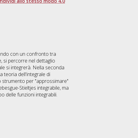
dividi allo stesso modo 4.0
ludendo con un confronto tra
e, si percorre nel dettaglio
ale si integrerà. Nella seconda
teoria dell'integrale di
imo strumento per "approssimare"
Lebesgue-Stieltjes integrabile, ma
o delle funzioni integrabili.