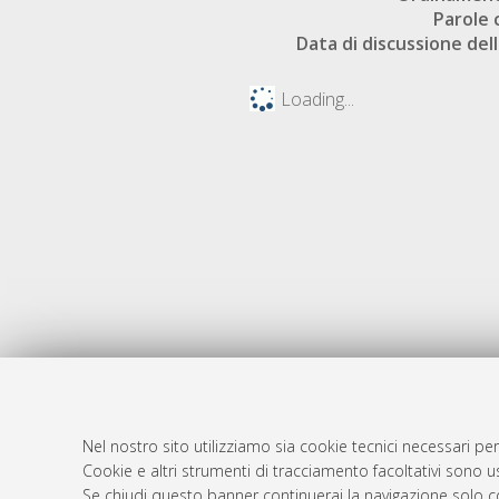
Parole 
Data di discussione dell
Loading...
Nel nostro sito utilizziamo sia cookie tecnici necessari per
Cookie e altri strumenti di tracciamento facoltativi sono us
AMS Laure
Atom
Se chiudi questo banner continuerai la navigazione solo c