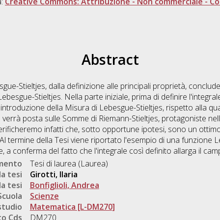
a:
Creative Commons: Attribuzione - Non commerciale - Con
Abstract
esgue-Stieltjes, dalla definizione alle principali proprietà, conc
ebesgue-Stieltjes. Nella parte iniziale, prima di definire l'integral
 introduzione della Misura di Lebesgue-Stieltjes, rispetto alla qu
verrà posta sulle Somme di Riemann-Stieltjes, protagoniste nella 
Verificheremo infatti che, sotto opportune ipotesi, sono un ott
. Al termine della Tesi viene riportato l'esempio di una funzione 
, a conferma del fatto che l'integrale così definito allarga il camp
umento
Tesi di laurea (Laurea)
a tesi
Girotti, Ilaria
a tesi
Bonfiglioli, Andrea
Scuola
Scienze
studio
Matematica [L-DM270]
o Cds
DM270