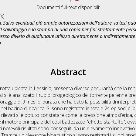
Documenti full-text disponibili:
s)
a:
Salvo eventuali più ampie autorizzazioni dell'autore, la tesi p
il salvataggio e la stampa di una copia per fini strettamente person
sso divieto di qualunque utilizzo direttamente o indirettamente 
o
Abstract
otta ubicata in Lessinia, presenta diverse peculiarità che la r
si si è analizzato il ruolo idrogeologico del torrente perenne pres
oraggio di 9 mesi di durata che ha dato la possibilità di interpre
 nel bacino di ricarica. Si sono registrate in totale 24 episodi d
rilevati si è potuto constatare come la pressione atmosferica, ch
e il motore principale del così battezzato "effetto stantuffo", 
tri notevoli risultati sono conseguiti da un rilevamento innovativo 
Tramite un rilevatore bioacustico si sono registrati i suoni prodot