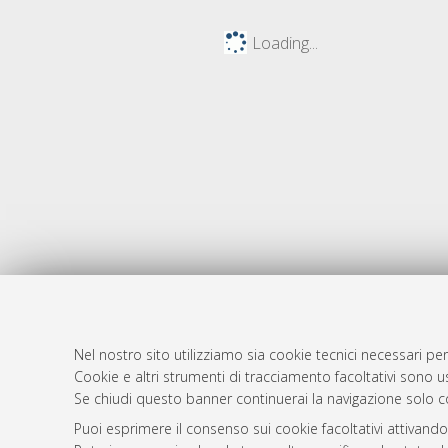
Loading...
Nel nostro sito utilizziamo sia cookie tecnici necessari per
Cookie e altri strumenti di tracciamento facoltativi sono us
AMS Laure
Atom
Se chiudi questo banner continuerai la navigazione solo c
Servizio i
Rss 1.0
Puoi esprimere il consenso sui cookie facoltativi attivando
Impostazio