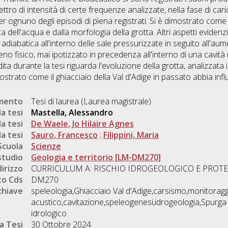
ettro di intensità di certe frequenze analizzate, nella fase di cari
 ognuno degli episodi di piena registrati. Si è dimostrato come 
 dell'acqua e dalla morfologia della grotta. Altri aspetti evidenzi
abatica all'interno delle sale pressurizzate in seguito all'aume
o fisico, mai ipotizzato in precedenza all'interno di una cavità 
ta durante la tesi riguarda l'evoluzione della grotta, analizzata 
mostrato come il ghiacciaio della Val d'Adige in passato abbia inf
umento
Tesi di laurea (Laurea magistrale)
a tesi
Mastella, Alessandro
a tesi
De Waele, Jo Hilaire Agnes
a tesi
Sauro, Francesco
;
Filippini, Maria
Scuola
Scienze
studio
Geologia e territorio [LM-DM270]
dirizzo
CURRICULUM A: RISCHIO IDROGEOLOGICO E PROT
o Cds
DM270
chiave
speleologia,Ghiacciaio Val d'Adige,carsismo,monitorag
acustico,cavitazione,speleogenesi,idrogeologia,Spurga
idrologico
a Tesi
30 Ottobre 2024