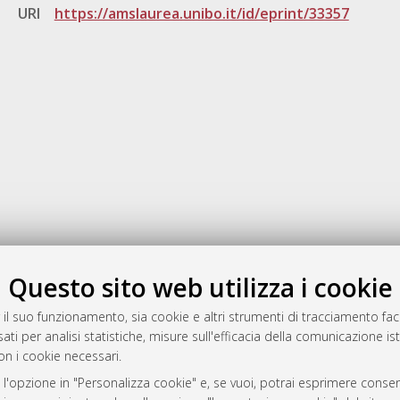
URI
https://amslaurea.unibo.it/id/eprint/33357
Gestione del documento:
Questo sito web utilizza i cookie
 il suo funzionamento, sia cookie e altri strumenti di tracciamento faco
ati per analisi statistiche, misure sull'efficacia della comunicazione is
a
on i cookie necessari.
mplementato e gestito da
AlmaDL
 l'opzione in "Personalizza cookie" e, se vuoi, potrai esprimere consens
ni Cookie