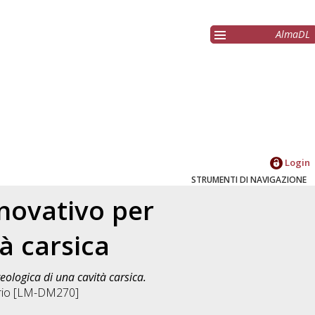
AlmaDL
Login
STRUMENTI DI NAVIGAZIONE
novativo per
tà carsica
eologica di una cavità carsica.
orio [LM-DM270]