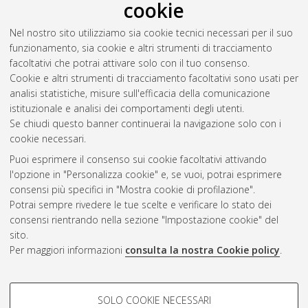
cookie
Nel nostro sito utilizziamo sia cookie tecnici necessari per il suo
funzionamento, sia cookie e altri strumenti di tracciamento
facoltativi che potrai attivare solo con il tuo consenso.
Cookie e altri strumenti di tracciamento facoltativi sono usati per
analisi statistiche, misure sull'efficacia della comunicazione
Gestione del documento:
istituzionale e analisi dei comportamenti degli utenti.
Se chiudi questo banner continuerai la navigazione solo con i
cookie necessari.
Puoi esprimere il consenso sui cookie facoltativi attivando
Atom
l'opzione in "Personalizza cookie" e, se vuoi, potrai esprimere
Rss 1.0
consensi più specifici in "Mostra cookie di profilazione".
Potrai sempre rivedere le tue scelte e verificare lo stato dei
Rss 2.0
consensi rientrando nella sezione "Impostazione cookie" del
sito.
Per maggiori informazioni
consulta la nostra Cookie policy
.
AMS Laurea
Servizio implementato e gestito da
AlmaDL
Impostazioni Cookie
COOKIE DI PROFILAZIONE -
SOLO COOKIE NECESSARI
Informativa sulla privacy
FACOLTATIVI