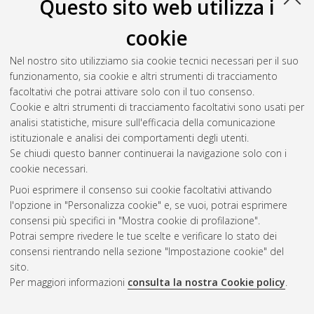
2021
(3)
Questo sito web utilizza i
2020
(1)
2019
(7)
cookie
2018
(5)
Nel nostro sito utilizziamo sia cookie tecnici necessari per il suo
2017
(2)
funzionamento, sia cookie e altri strumenti di tracciamento
2016
(2)
facoltativi che potrai attivare solo con il tuo consenso.
2015
(4)
Cookie e altri strumenti di tracciamento facoltativi sono usati per
2014
(1)
analisi statistiche, misure sull'efficacia della comunicazione
2013
(5)
istituzionale e analisi dei comportamenti degli utenti.
2012
(1)
Se chiudi questo banner continuerai la navigazione solo con i
cookie necessari.
Puoi esprimere il consenso sui cookie facoltativi attivando
Atom
l'opzione in "Personalizza cookie" e, se vuoi, potrai esprimere
Rss 1.0
consensi più specifici in "Mostra cookie di profilazione".
Potrai sempre rivedere le tue scelte e verificare lo stato dei
Rss 2.0
consensi rientrando nella sezione "Impostazione cookie" del
sito.
Per maggiori informazioni
consulta la nostra Cookie policy
.
AMS Laurea
Servizio implementato e gestito da
AlmaDL