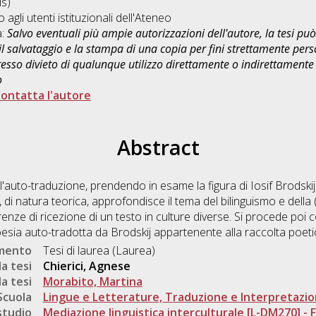
s)
o agli utenti istituzionali dell'Ateneo
a:
Salvo eventuali più ampie autorizzazioni dell'autore, la tesi p
il salvataggio e la stampa di una copia per fini strettamente person
sso divieto di qualunque utilizzo direttamente o indirettamente 
o
ontatta l'autore
Abstract
l'auto-traduzione, prendendo in esame la figura di Iosif Brodski
e, di natura teorica, approfondisce il tema del bilinguismo e dell
renze di ricezione di un testo in culture diverse. Si procede poi co
oesia auto-tradotta da Brodskij appartenente alla raccolta poeti
umento
Tesi di laurea (Laurea)
a tesi
Chierici, Agnese
a tesi
Morabito, Martina
Scuola
Lingue e Letterature, Traduzione e Interpretazi
studio
Mediazione linguistica interculturale [L-DM270] - Fo