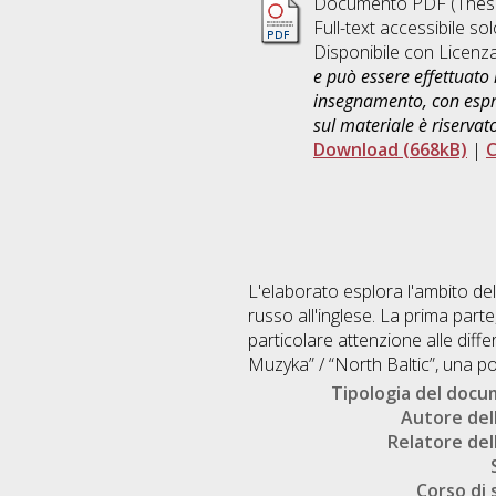
Documento PDF (Thesi
Full-text accessibile sol
Disponibile con Licenz
e può essere effettuato 
insegnamento, con espre
sul materiale è riservat
Download (668kB)
|
C
L'elaborato esplora l'ambito del
russo all'inglese. La prima part
particolare attenzione alle diffe
Muzyka” / “North Baltic”, una p
Tipologia del doc
Autore dell
Relatore dell
Corso di 