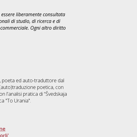
uò essere liberamente consultata
ali di studio, di ricerca e di
commerciale. Ogni altro diritto
j, poeta ed auto-traduttore dal
a (auto)traduzione poetica, con
n l'analisi pratica di “Švedskaja
ca "To Urania".
one
rli'