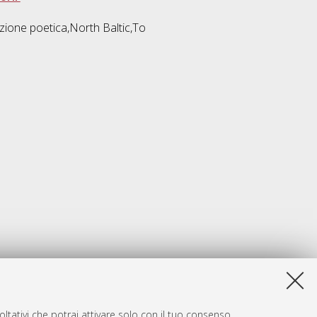
uzione poetica,North Baltic,To
ltativi che potrai attivare solo con il tuo consenso.