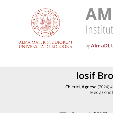
Iosif Br
Chierici, Agnese
(2024)
I
Mediazione li