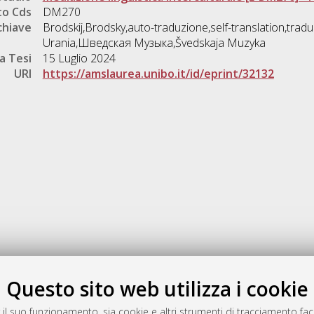
o Cds
DM270
chiave
Brodskij,Brodsky,auto-traduzione,self-translation,trad
Urania,Шведская Музыка,Švedskaja Muzyka
a Tesi
15 Luglio 2024
URI
https://amslaurea.unibo.it/id/eprint/32132
Gestione del documento:
Questo sito web utilizza i cookie
 il suo funzionamento, sia cookie e altri strumenti di tracciamento faco