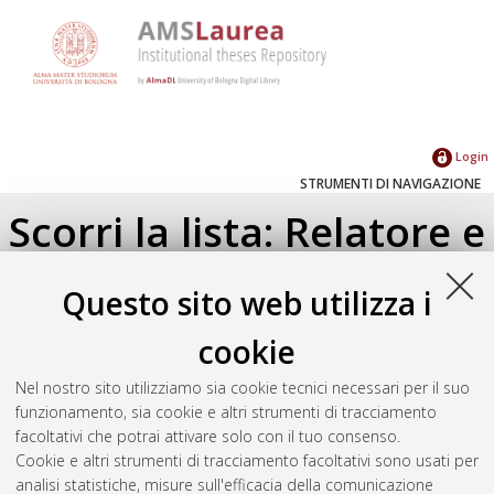
Login
STRUMENTI DI NAVIGAZIONE
Scorri la lista: Relatore e
Correlatore
Questo sito web utilizza i
Su di un livello
cookie
Seleziona un valore dall'elenco sottostante.
Nel nostro sito utilizziamo sia cookie tecnici necessari per il suo
2024
(2)
funzionamento, sia cookie e altri strumenti di tracciamento
facoltativi che potrai attivare solo con il tuo consenso.
Cookie e altri strumenti di tracciamento facoltativi sono usati per
Atom
analisi statistiche, misure sull'efficacia della comunicazione