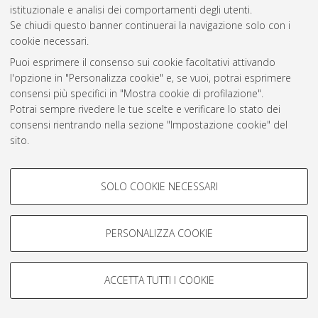
istituzionale e analisi dei comportamenti degli utenti.
Rss 1.0
Se chiudi questo banner continuerai la navigazione solo con i
Rss 2.0
cookie necessari.
Puoi esprimere il consenso sui cookie facoltativi attivando
l'opzione in "Personalizza cookie" e, se vuoi, potrai esprimere
AMS Laurea
consensi più specifici in "Mostra cookie di profilazione".
Servizio implementato e gestito da
AlmaDL
Potrai sempre rivedere le tue scelte e verificare lo stato dei
Impostazioni Cookie
consensi rientrando nella sezione "Impostazione cookie" del
Informativa sulla privacy
sito.
Condizioni d’uso del sito
Per maggiori informazioni
consulta la nostra Cookie policy
.
COOKIE DI PROFILAZIONE -
SOLO COOKIE NECESSARI
FACOLTATIVI
Si tratta di cookie utilizzati per analizzare le caratteristiche della
navigazione degli utenti, creare profili in base al loro comportamento
PERSONALIZZA COOKIE
© ALMA MATER STUDIORUM - Università di Bologna, 2007-2026.
sul sito, per analisi di marketing.
Mostra cookie di profilazione
ACCETTA TUTTI I COOKIE
Google/Youtube Video
COOKIE TECNICI - NECESSARI
Facebook