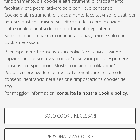
funzionamento, sia cookie e altri strumenti di tracciamento
facoltativi che potrai attivare solo con il tuo consenso.
Cookie e altri strumenti di tracciamento facoltativi sono usati per
analisi statistiche, misure sull'efficacia della comunicazione
Gestione del documento:
istituzionale e analisi dei comportamenti degli utenti.
Se chiudi questo banner continuerai la navigazione solo con i
cookie necessari.
Puoi esprimere il consenso sui cookie facoltativi attivando
Atom
l'opzione in "Personalizza cookie" e, se vuoi, potrai esprimere
Rss 1.0
consensi più specifici in "Mostra cookie di profilazione".
Potrai sempre rivedere le tue scelte e verificare lo stato dei
Rss 2.0
consensi rientrando nella sezione "Impostazione cookie" del
sito.
Per maggiori informazioni
consulta la nostra Cookie policy
.
AMS Laurea
Servizio implementato e gestito da
AlmaDL
Impostazioni Cookie
COOKIE DI PROFILAZIONE -
SOLO COOKIE NECESSARI
Informativa sulla privacy
FACOLTATIVI
Condizioni d’uso del sito
Si tratta di cookie utilizzati per analizzare le caratteristiche della
navigazione degli utenti, creare profili in base al loro comportamento
PERSONALIZZA COOKIE