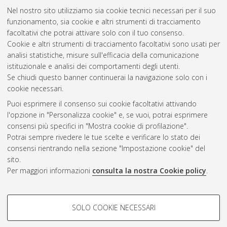
2021
(12)
Nel nostro sito utilizziamo sia cookie tecnici necessari per il suo
2020
(10)
funzionamento, sia cookie e altri strumenti di tracciamento
2019
(1)
facoltativi che potrai attivare solo con il tuo consenso.
2018
(3)
Cookie e altri strumenti di tracciamento facoltativi sono usati per
2017
(2)
analisi statistiche, misure sull'efficacia della comunicazione
2016
(2)
istituzionale e analisi dei comportamenti degli utenti.
2015
(1)
Se chiudi questo banner continuerai la navigazione solo con i
cookie necessari.
Puoi esprimere il consenso sui cookie facoltativi attivando
Atom
l'opzione in "Personalizza cookie" e, se vuoi, potrai esprimere
Rss 1.0
consensi più specifici in "Mostra cookie di profilazione".
Potrai sempre rivedere le tue scelte e verificare lo stato dei
Rss 2.0
consensi rientrando nella sezione "Impostazione cookie" del
sito.
Per maggiori informazioni
consulta la nostra Cookie policy
.
AMS Laurea
Servizio implementato e gestito da
AlmaDL
Impostazioni Cookie
COOKIE DI PROFILAZIONE -
SOLO COOKIE NECESSARI
Informativa sulla privacy
FACOLTATIVI
Condizioni d’uso del sito