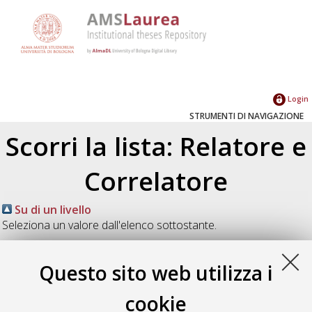
Login
STRUMENTI DI NAVIGAZIONE
Scorri la lista: Relatore e
Correlatore
Su di un livello
Seleziona un valore dall'elenco sottostante.
2025
(5)
2024
(6)
Questo sito web utilizza i
2023
(6)
2022
(9)
cookie