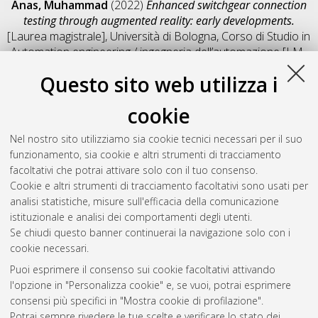
Anas, Muhammad
(2022)
Enhanced switchgear connection
testing through augmented reality: early developments.
[Laurea magistrale], Università di Bologna, Corso di Studio in
Automation engineering / ingegneria dell’automazione [LM-
DM270]
, Documento full-text non disponibile
Questo sito web utilizza i
Salva citazione
Condividi
Il full-text non è disponibile per scelta dell'autore. (
Contatta
cookie
l'autore
)
Abstract
Nel nostro sito utilizziamo sia cookie tecnici necessari per il suo
funzionamento, sia cookie e altri strumenti di tracciamento
facoltativi che potrai attivare solo con il tuo consenso.
Altri metadati
Cookie e altri strumenti di tracciamento facoltativi sono usati per
analisi statistiche, misure sull'efficacia della comunicazione
Gestione del documento:
istituzionale e analisi dei comportamenti degli utenti.
Se chiudi questo banner continuerai la navigazione solo con i
cookie necessari.
Puoi esprimere il consenso sui cookie facoltativi attivando
Atom
l'opzione in "Personalizza cookie" e, se vuoi, potrai esprimere
Rss 1.0
consensi più specifici in "Mostra cookie di profilazione".
Potrai sempre rivedere le tue scelte e verificare lo stato dei