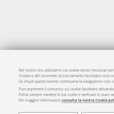
Nel nostro sito utilizziamo sia cookie tecnici necessari per
Cookie e altri strumenti di tracciamento facoltativi sono us
AMS Laure
Atom
Se chiudi questo banner continuerai la navigazione solo c
Servizio i
Rss 1.0
Puoi esprimere il consenso sui cookie facoltativi attivando
Impostazio
Potrai sempre rivedere le tue scelte e verificare lo stato 
Rss 2.0
Informativa
Per maggiori informazioni
consulta la nostra Cookie pol
Condizioni 
COOKIE DI PROFILAZIONE - FACOLTATIVI