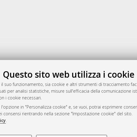
Gestione del documento:
Questo sito web utilizza i cookie
 il suo funzionamento, sia cookie e altri strumenti di tracciamento faco
ati per analisi statistiche, misure sull'efficacia della comunicazione is
a
on i cookie necessari.
mplementato e gestito da
AlmaDL
 l'opzione in "Personalizza cookie" e, se vuoi, potrai esprimere consens
ni Cookie
dei consensi rientrando nella sezione "Impostazione cookie" del sito.
 sulla privacy
icy
.
d’uso del sito
COOKIE TECNICI - NECES