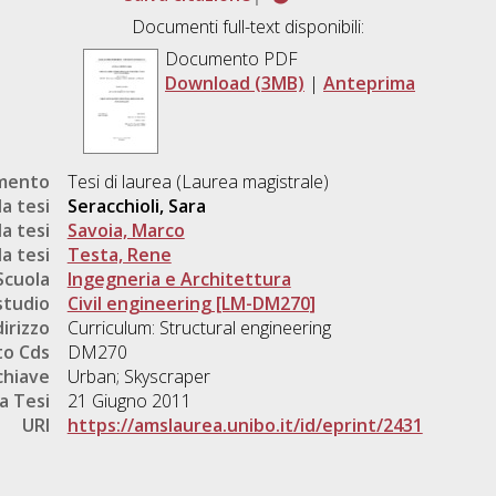
Documenti full-text disponibili:
Documento PDF
Download (3MB)
|
Anteprima
umento
Tesi di laurea (Laurea magistrale)
a tesi
Seracchioli, Sara
a tesi
Savoia, Marco
a tesi
Testa, Rene
Scuola
Ingegneria e Architettura
studio
Civil engineering [LM-DM270]
dirizzo
Curriculum: Structural engineering
o Cds
DM270
chiave
Urban; Skyscraper
a Tesi
21 Giugno 2011
URI
https://amslaurea.unibo.it/id/eprint/2431