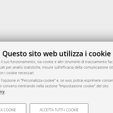
Gestione del documento:
Questo sito web utilizza i cookie
 il suo funzionamento, sia cookie e altri strumenti di tracciamento faco
ati per analisi statistiche, misure sull'efficacia della comunicazione is
a
on i cookie necessari.
mplementato e gestito da
AlmaDL
 l'opzione in "Personalizza cookie" e, se vuoi, potrai esprimere consens
ni Cookie
dei consensi rientrando nella sezione "Impostazione cookie" del sito.
 sulla privacy
icy
.
d’uso del sito
COOKIE TECNICI - NECES
A COOKIE
ACCETTA TUTTI I COOKIE