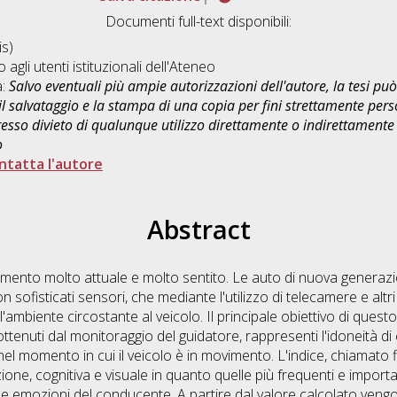
Documenti full-text disponibili:
s)
o agli utenti istituzionali dell'Ateneo
a:
Salvo eventuali più ampie autorizzazioni dell'autore, la tesi p
il salvataggio e la stampa di una copia per fini strettamente person
sso divieto di qualunque utilizzo direttamente o indirettamente 
o
ntatta l'autore
Abstract
mento molto attuale e molto sentito. Le auto di nuova generazi
sofisticati sensori, che mediante l'utilizzo di telecamere e altri 
'ambiente circostante al veicolo. Il principale obiettivo di quest
 ottenuti dal monitoraggio del guidatore, rappresenti l'idoneità d
l momento in cui il veicolo è in movimento. L'indice, chiamato fi
azione, cognitiva e visuale in quanto quelle più frequenti e importa
elle emozioni del conducente. A partire dal valore calcolato veng