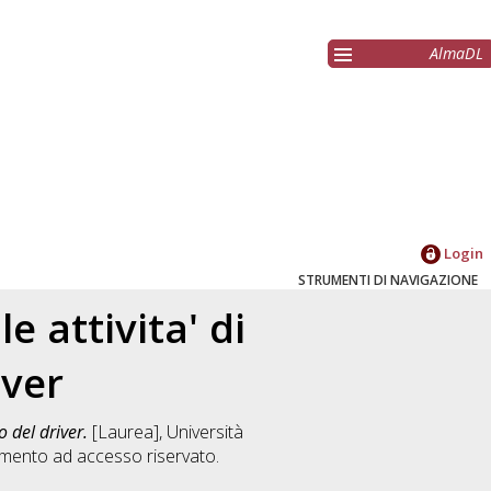
AlmaDL
Login
STRUMENTI DI NAVIGAZIONE
e attivita' di
iver
o del driver.
[Laurea], Università
mento ad accesso riservato.