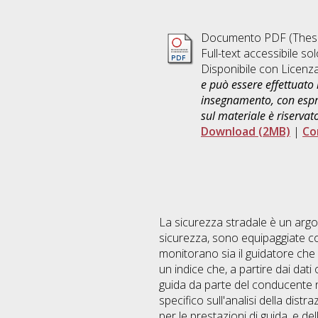
Documento PDF (Thesi
Full-text accessibile sol
Disponibile con Licenz
e può essere effettuato 
insegnamento, con espre
sul materiale è riservat
Download (2MB)
|
Co
La sicurezza stradale è un argo
sicurezza, sono equipaggiate con 
monitorano sia il guidatore che l
un indice che, a partire dai dati
guida da parte del conducente ne
specifico sull'analisi della distr
per le prestazioni di guida, e d