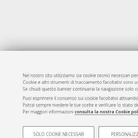
Nel nostro sito utilizziamo sia cookie tecnici necessari per
Cookie e altri strumenti di tracciamento facoltativi sono us
AMS Laure
Atom
Se chiudi questo banner continuerai la navigazione solo c
Servizio i
Rss 1.0
Puoi esprimere il consenso sui cookie facoltativi attivando
Impostazio
Potrai sempre rivedere le tue scelte e verificare lo stato 
Rss 2.0
Informativa
Per maggiori informazioni
consulta la nostra Cookie pol
Condizioni 
COOKIE DI PROFILAZIONE - FACOLTATIVI
SOLO COOKIE NECESSARI
PERSONALIZZ