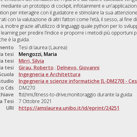
ve mediante un prototipo di cockpit, infotainment e un'applicazi
tion per interagire con il guidatore e stimolare la sua attenzione a
ti con la valutazione di altri fattori come l'età, il sesso, al fin
a, inoltre grazie all'utilizzo di linguaggi quale python per lo svilu
learning per predire l'indice e proporre i metodi più opportuni pe
he è la guida.
umento
Tesi di laurea (Laurea)
a tesi
Mengozzi, Maria
a tesi
Mirri, Silvia
a tesi
Girau, Roberto
;
Delnevo, Giovanni
Scuola
Ingegneria e Architettura
studio
Ingegneria e scienze informatiche [L-DM270] - Ce
o Cds
DM270
chiave
ftd,hmi,fitness-to-drive,monitoraggio durante la guida
a Tesi
7 Ottobre 2021
URI
https://amslaurea.unibo.it/id/eprint/24251