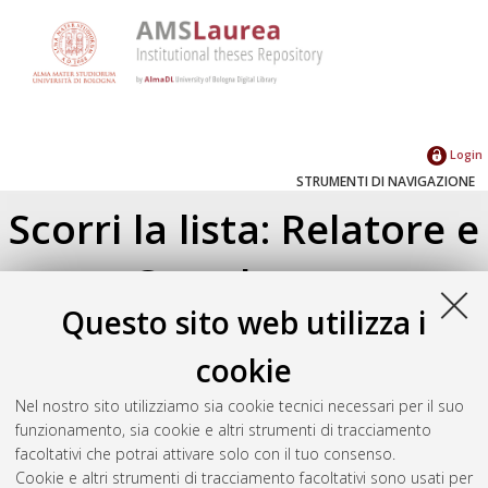
Login
STRUMENTI DI NAVIGAZIONE
Scorri la lista: Relatore e
Correlatore
Questo sito web utilizza i
Su di un livello
Seleziona un valore dall'elenco sottostante.
cookie
2026
(2)
Nel nostro sito utilizziamo sia cookie tecnici necessari per il suo
2025
(3)
funzionamento, sia cookie e altri strumenti di tracciamento
2024
(2)
facoltativi che potrai attivare solo con il tuo consenso.
2023
(4)
Cookie e altri strumenti di tracciamento facoltativi sono usati per