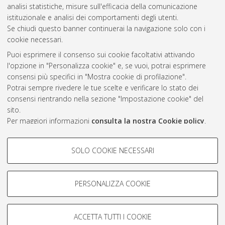
2022
(3)
analisi statistiche, misure sull'efficacia della comunicazione
2021
(1)
istituzionale e analisi dei comportamenti degli utenti.
Se chiudi questo banner continuerai la navigazione solo con i
cookie necessari.
Atom
Puoi esprimere il consenso sui cookie facoltativi attivando
l'opzione in "Personalizza cookie" e, se vuoi, potrai esprimere
Rss 1.0
consensi più specifici in "Mostra cookie di profilazione".
Rss 2.0
Potrai sempre rivedere le tue scelte e verificare lo stato dei
consensi rientrando nella sezione "Impostazione cookie" del
sito.
AMS Laurea
Per maggiori informazioni
consulta la nostra Cookie policy
.
Servizio implementato e gestito da
AlmaDL
Impostazioni Cookie
COOKIE DI PROFILAZIONE -
SOLO COOKIE NECESSARI
Informativa sulla privacy
FACOLTATIVI
Condizioni d’uso del sito
Si tratta di cookie utilizzati per analizzare le caratteristiche della
navigazione degli utenti, creare profili in base al loro comportamento
PERSONALIZZA COOKIE
sul sito, per analisi di marketing.
Mostra cookie di profilazione
ACCETTA TUTTI I COOKIE
Google/Youtube Video