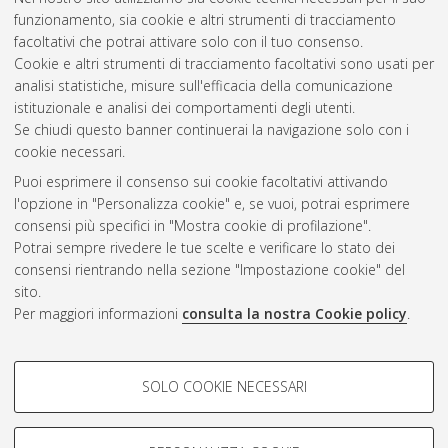
funzionamento, sia cookie e altri strumenti di tracciamento
facoltativi che potrai attivare solo con il tuo consenso.
Cookie e altri strumenti di tracciamento facoltativi sono usati per
analisi statistiche, misure sull'efficacia della comunicazione
Gestione del documento:
istituzionale e analisi dei comportamenti degli utenti.
Se chiudi questo banner continuerai la navigazione solo con i
cookie necessari.
Puoi esprimere il consenso sui cookie facoltativi attivando
Atom
l'opzione in "Personalizza cookie" e, se vuoi, potrai esprimere
Rss 1.0
consensi più specifici in "Mostra cookie di profilazione".
Potrai sempre rivedere le tue scelte e verificare lo stato dei
Rss 2.0
consensi rientrando nella sezione "Impostazione cookie" del
sito.
Per maggiori informazioni
consulta la nostra Cookie policy
.
AMS Laurea
Servizio implementato e gestito da
AlmaDL
Impostazioni Cookie
COOKIE DI PROFILAZIONE -
SOLO COOKIE NECESSARI
Informativa sulla privacy
FACOLTATIVI
Condizioni d’uso del sito
Si tratta di cookie utilizzati per analizzare le caratteristiche della