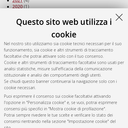
2021
(4)
2020
(1)
2019
(3)
2018
(8)
Questo sito web utilizza i
2017
(1)
2016
(17)
cookie
2015
(1)
Nel nostro sito utilizziamo sia cookie tecnici necessari per il suo
2014
(1)
funzionamento, sia cookie e altri strumenti di tracciamento
2013
(2)
facoltativi che potrai attivare solo con il tuo consenso.
2012
(1)
Cookie e altri strumenti di tracciamento facoltativi sono usati per
2011
(3)
analisi statistiche, misure sull'efficacia della comunicazione
2010
(1)
istituzionale e analisi dei comportamenti degli utenti.
2007
(1)
Se chiudi questo banner continuerai la navigazione solo con i
cookie necessari.
Puoi esprimere il consenso sui cookie facoltativi attivando
Atom
l'opzione in "Personalizza cookie" e, se vuoi, potrai esprimere
Rss 1.0
consensi più specifici in "Mostra cookie di profilazione".
Potrai sempre rivedere le tue scelte e verificare lo stato dei
Rss 2.0
consensi rientrando nella sezione "Impostazione cookie" del
sito.