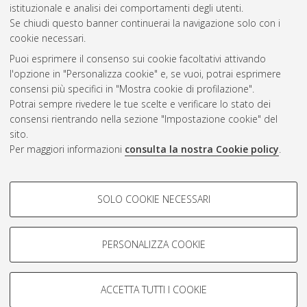
Gestione del documento:
istituzionale e analisi dei comportamenti degli utenti.
Se chiudi questo banner continuerai la navigazione solo con i
cookie necessari.
Puoi esprimere il consenso sui cookie facoltativi attivando
Atom
l'opzione in "Personalizza cookie" e, se vuoi, potrai esprimere
Rss 1.0
consensi più specifici in "Mostra cookie di profilazione".
Potrai sempre rivedere le tue scelte e verificare lo stato dei
Rss 2.0
consensi rientrando nella sezione "Impostazione cookie" del
sito.
Per maggiori informazioni
consulta la nostra Cookie policy
.
AMS Laurea
Servizio implementato e gestito da
AlmaDL
Impostazioni Cookie
COOKIE DI PROFILAZIONE -
SOLO COOKIE NECESSARI
Informativa sulla privacy
FACOLTATIVI
Condizioni d’uso del sito
Si tratta di cookie utilizzati per analizzare le caratteristiche della
navigazione degli utenti, creare profili in base al loro comportamento
PERSONALIZZA COOKIE
sul sito, per analisi di marketing.
Mostra cookie di profilazione
ACCETTA TUTTI I COOKIE
Google/Youtube Video
© ALMA MATER STUDIORUM - Università di Bologna, 2007-2026.
COOKIE TECNICI - NECESSARI