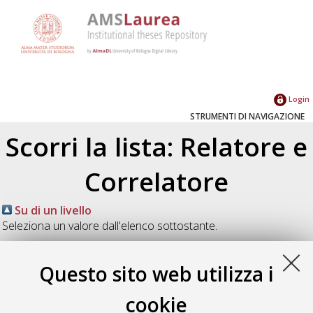
Login
STRUMENTI DI NAVIGAZIONE
Scorri la lista: Relatore e
Correlatore
Su di un livello
Seleziona un valore dall'elenco sottostante.
2026
(2)
2025
(5)
Questo sito web utilizza i
2022
(7)
2021
(6)
cookie