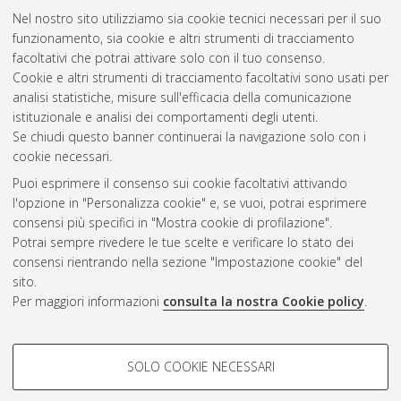
2020
(11)
Nel nostro sito utilizziamo sia cookie tecnici necessari per il suo
2019
(6)
funzionamento, sia cookie e altri strumenti di tracciamento
2018
(7)
facoltativi che potrai attivare solo con il tuo consenso.
2017
(10)
Cookie e altri strumenti di tracciamento facoltativi sono usati per
2016
(5)
analisi statistiche, misure sull'efficacia della comunicazione
2015
(1)
istituzionale e analisi dei comportamenti degli utenti.
2014
(1)
Se chiudi questo banner continuerai la navigazione solo con i
cookie necessari.
Puoi esprimere il consenso sui cookie facoltativi attivando
Atom
l'opzione in "Personalizza cookie" e, se vuoi, potrai esprimere
Rss 1.0
consensi più specifici in "Mostra cookie di profilazione".
Potrai sempre rivedere le tue scelte e verificare lo stato dei
Rss 2.0
consensi rientrando nella sezione "Impostazione cookie" del
sito.
Per maggiori informazioni
consulta la nostra Cookie policy
.
AMS Laurea
Servizio implementato e gestito da
AlmaDL
Impostazioni Cookie
COOKIE DI PROFILAZIONE -
SOLO COOKIE NECESSARI
Informativa sulla privacy
FACOLTATIVI
Condizioni d’uso del sito