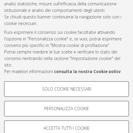
2018
(6)
analisi statistiche, misure sull'efficacia della comunicazione
2017
(1)
istituzionale e analisi dei comportamenti degli utenti.
Se chiudi questo banner continuerai la navigazione solo con i
cookie necessari.
Atom
Puoi esprimere il consenso sui cookie facoltativi attivando
l'opzione in "Personalizza cookie" e, se vuoi, potrai esprimere
Rss 1.0
consensi più specifici in "Mostra cookie di profilazione".
Rss 2.0
Potrai sempre rivedere le tue scelte e verificare lo stato dei
consensi rientrando nella sezione "Impostazione cookie" del
sito.
AMS Laurea
Per maggiori informazioni
consulta la nostra Cookie policy
.
Servizio implementato e gestito da
AlmaDL
Impostazioni Cookie
COOKIE DI PROFILAZIONE -
SOLO COOKIE NECESSARI
Informativa sulla privacy
FACOLTATIVI
Condizioni d’uso del sito
Si tratta di cookie utilizzati per analizzare le caratteristiche della
navigazione degli utenti, creare profili in base al loro comportamento
PERSONALIZZA COOKIE
sul sito, per analisi di marketing.
Mostra cookie di profilazione
ACCETTA TUTTI I COOKIE
Google/Youtube Video