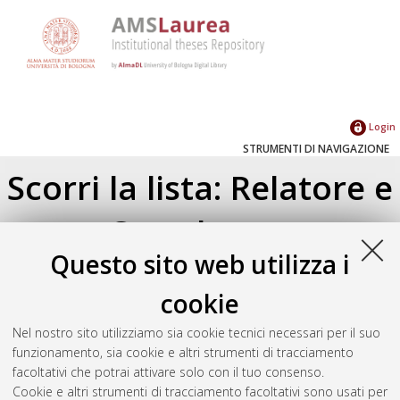
Login
STRUMENTI DI NAVIGAZIONE
Scorri la lista: Relatore e
Correlatore
Questo sito web utilizza i
Su di un livello
Seleziona un valore dall'elenco sottostante.
cookie
2022
(2)
Nel nostro sito utilizziamo sia cookie tecnici necessari per il suo
2021
(6)
funzionamento, sia cookie e altri strumenti di tracciamento
2020
(4)
facoltativi che potrai attivare solo con il tuo consenso.
2019
(4)
Cookie e altri strumenti di tracciamento facoltativi sono usati per