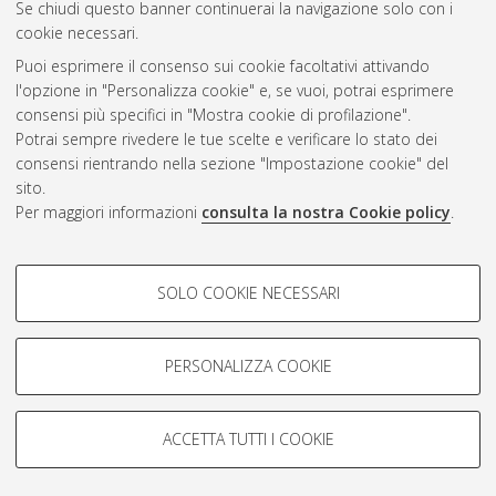
Se chiudi questo banner continuerai la navigazione solo con i
cookie necessari.
Puoi esprimere il consenso sui cookie facoltativi attivando
Atom
l'opzione in "Personalizza cookie" e, se vuoi, potrai esprimere
Rss 1.0
consensi più specifici in "Mostra cookie di profilazione".
Potrai sempre rivedere le tue scelte e verificare lo stato dei
Rss 2.0
consensi rientrando nella sezione "Impostazione cookie" del
sito.
Per maggiori informazioni
consulta la nostra Cookie policy
.
AMS Laurea
Servizio implementato e gestito da
AlmaDL
Impostazioni Cookie
COOKIE DI PROFILAZIONE -
SOLO COOKIE NECESSARI
Informativa sulla privacy
FACOLTATIVI
Condizioni d’uso del sito
Si tratta di cookie utilizzati per analizzare le caratteristiche della
navigazione degli utenti, creare profili in base al loro comportamento
PERSONALIZZA COOKIE
sul sito, per analisi di marketing.
Mostra cookie di profilazione
ACCETTA TUTTI I COOKIE
Google/Youtube Video
© ALMA MATER STUDIORUM - Università di Bologna, 2007-2026.
COOKIE TECNICI - NECESSARI
Facebook