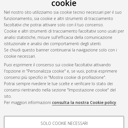
2021
(2)
cookie
2020
(4)
Nel nostro sito utilizziamo sia cookie tecnici necessari per il suo
2019
(4)
funzionamento, sia cookie e altri strumenti di tracciamento
2018
(7)
facoltativi che potrai attivare solo con il tuo consenso.
2017
(5)
Cookie e altri strumenti di tracciamento facoltativi sono usati per
2016
(5)
analisi statistiche, misure sull'efficacia della comunicazione
2015
(9)
istituzionale e analisi dei comportamenti degli utenti.
2014
(1)
Se chiudi questo banner continuerai la navigazione solo con i
cookie necessari.
Puoi esprimere il consenso sui cookie facoltativi attivando
Atom
l'opzione in "Personalizza cookie" e, se vuoi, potrai esprimere
Rss 1.0
consensi più specifici in "Mostra cookie di profilazione".
Potrai sempre rivedere le tue scelte e verificare lo stato dei
Rss 2.0
consensi rientrando nella sezione "Impostazione cookie" del
sito.
Per maggiori informazioni
consulta la nostra Cookie policy
.
AMS Laurea
Servizio implementato e gestito da
AlmaDL
Impostazioni Cookie
COOKIE DI PROFILAZIONE -
SOLO COOKIE NECESSARI
Informativa sulla privacy
FACOLTATIVI