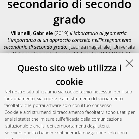
secondario di secondo
grado
Villanelli, Gabriele
(2019)
Il laboratorio di geometria.
L'importanza di un approccio concreto nell'insegnamento
secondario di secondo grado.
[Laurea magistrale], Università
di Bologna, Corso di Studio in
Matematica [LM-DM270]
,
Documento full-text non disponibile
Questo sito web utilizza i
Salva citazione
Condividi
Il full-text non è disponibile per scelta dell'autore. (
Contatta
cookie
l'autore
)
Abstract
Nel nostro sito utilizziamo sia cookie tecnici necessari per il suo
funzionamento, sia cookie e altri strumenti di tracciamento
facoltativi che potrai attivare solo con il tuo consenso.
Altri metadati
Cookie e altri strumenti di tracciamento facoltativi sono usati per
analisi statistiche, misure sull'efficacia della comunicazione
Gestione del documento:
istituzionale e analisi dei comportamenti degli utenti.
Se chiudi questo banner continuerai la navigazione solo con i