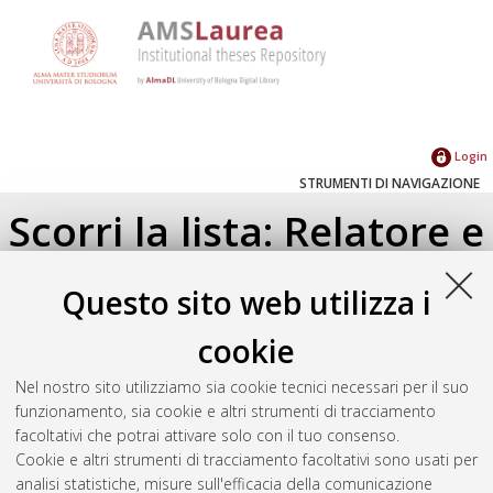
Login
STRUMENTI DI NAVIGAZIONE
Scorri la lista: Relatore e
Correlatore
Questo sito web utilizza i
Su di un livello
cookie
Seleziona un valore dall'elenco sottostante.
Nel nostro sito utilizziamo sia cookie tecnici necessari per il suo
2019
(1)
funzionamento, sia cookie e altri strumenti di tracciamento
facoltativi che potrai attivare solo con il tuo consenso.
Cookie e altri strumenti di tracciamento facoltativi sono usati per
Atom
analisi statistiche, misure sull'efficacia della comunicazione