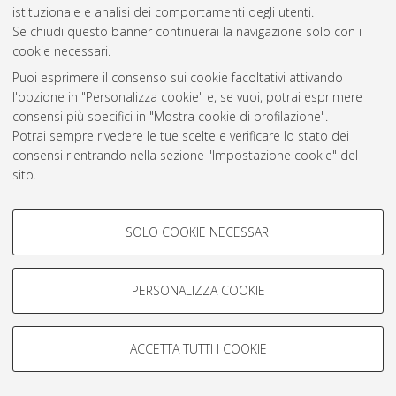
istituzionale e analisi dei comportamenti degli utenti.
Rss 1.0
Se chiudi questo banner continuerai la navigazione solo con i
Rss 2.0
cookie necessari.
Puoi esprimere il consenso sui cookie facoltativi attivando
l'opzione in "Personalizza cookie" e, se vuoi, potrai esprimere
AMS Laurea
consensi più specifici in "Mostra cookie di profilazione".
Servizio implementato e gestito da
AlmaDL
Potrai sempre rivedere le tue scelte e verificare lo stato dei
Impostazioni Cookie
consensi rientrando nella sezione "Impostazione cookie" del
Informativa sulla privacy
sito.
Condizioni d’uso del sito
Per maggiori informazioni
consulta la nostra Cookie policy
.
COOKIE DI PROFILAZIONE -
SOLO COOKIE NECESSARI
FACOLTATIVI
Si tratta di cookie utilizzati per analizzare le caratteristiche della
navigazione degli utenti, creare profili in base al loro comportamento
PERSONALIZZA COOKIE
© ALMA MATER STUDIORUM - Università di Bologna, 2007-2026.
sul sito, per analisi di marketing.
Mostra cookie di profilazione
ACCETTA TUTTI I COOKIE
Google/Youtube Video
COOKIE TECNICI - NECESSARI
Facebook