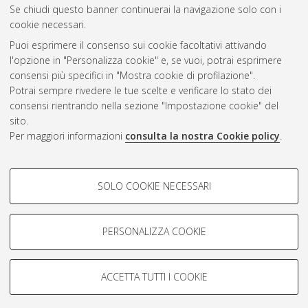
Se chiudi questo banner continuerai la navigazione solo con i
cookie necessari.
Puoi esprimere il consenso sui cookie facoltativi attivando
Atom
l'opzione in "Personalizza cookie" e, se vuoi, potrai esprimere
Rss 1.0
consensi più specifici in "Mostra cookie di profilazione".
Potrai sempre rivedere le tue scelte e verificare lo stato dei
Rss 2.0
consensi rientrando nella sezione "Impostazione cookie" del
sito.
Per maggiori informazioni
consulta la nostra Cookie policy
.
AMS Laurea
Servizio implementato e gestito da
AlmaDL
Impostazioni Cookie
COOKIE DI PROFILAZIONE -
SOLO COOKIE NECESSARI
Informativa sulla privacy
FACOLTATIVI
Condizioni d’uso del sito
Si tratta di cookie utilizzati per analizzare le caratteristiche della
navigazione degli utenti, creare profili in base al loro comportamento
PERSONALIZZA COOKIE
sul sito, per analisi di marketing.
Mostra cookie di profilazione
ACCETTA TUTTI I COOKIE
Google/Youtube Video
© ALMA MATER STUDIORUM - Università di Bologna, 2007-2026.
COOKIE TECNICI - NECESSARI
Facebook