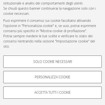
Atom
istituzionale e analisi dei comportamenti degli utenti.
Se chiudi questo banner continuerai la navigazione solo con i
Rss 1.0
cookie necessari.
Rss 2.0
Puoi esprimere il consenso sui cookie facoltativi attivando
l'opzione in "Personalizza cookie" e, se vuoi, potrai esprimere
consensi più specifici in "Mostra cookie di profilazione".
AMS Laurea
Potrai sempre rivedere le tue scelte e verificare lo stato dei
Servizio implementato e gestito da
AlmaDL
consensi rientrando nella sezione "Impostazione cookie" del
Impostazioni Cookie
sito.
Informativa sulla privacy
Per maggiori informazioni
consulta la nostra Cookie policy
.
Condizioni d’uso del sito
COOKIE DI PROFILAZIONE -
SOLO COOKIE NECESSARI
FACOLTATIVI
Si tratta di cookie utilizzati per analizzare le caratteristiche della
navigazione degli utenti, creare profili in base al loro comportamento
PERSONALIZZA COOKIE
sul sito, per analisi di marketing.
© ALMA MATER STUDIORUM - Università di Bologna, 2007-2026.
Mostra cookie di profilazione
ACCETTA TUTTI I COOKIE
Google/Youtube Video
COOKIE TECNICI - NECESSARI
Facebook